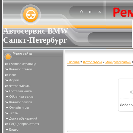
Автосервис BMW
Санкт-Петербург
Меню сайта
Главная
»
Фотоальбом
»
Мои фотографии
»
Главная страница
Каталог статей
Блог
Форум
Фотоальбомы
Гостевая книга
Обратная связь
Каталог сайтов
Добавл
Онлайн игры
Тесты
Доска объявлений
FAQ (вопрос/ответ)
Видео