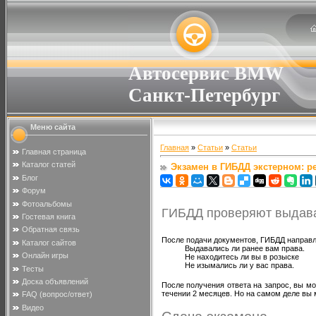
Автосервис BMW
Санкт-Петербург
Меню сайта
Главная
»
Статьи
»
Статьи
Главная страница
Каталог статей
Экзамен в ГИБДД экстерном: ре
Блог
Форум
Фотоальбомы
ГИБДД проверяют выдава
Гостевая книга
Обратная связь
После подачи документов, ГИБДД направля
Каталог сайтов
Выдавались ли ранее вам права.
Онлайн игры
Не находитесь ли вы в розыске
Не изымались ли у вас права.
Тесты
Доска объявлений
После получения ответа на запрос, вы м
течении 2 месяцев. Но на самом деле вы мо
FAQ (вопрос/ответ)
Видео