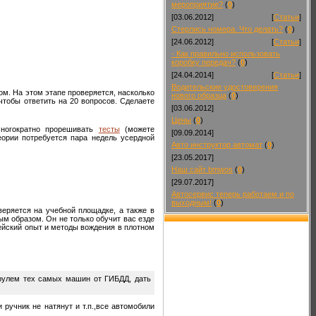
мероприятие?
(
0
)
[03.06.2012]
[
Статьи
]
Стерлись номера. Что делать?
(
0
)
[24.06.2012]
[
Статьи
]
- Как правильно использовать
коробку передач?
(
0
)
[24.04.2014]
[
Статьи
]
Водительские удостоверения
ом. На этом этапе проверяется, насколько
нового образца
(
0
)
чтобы ответить на 20 вопросов. Сделаете
[03.06.2012]
Цены
(
0
)
ногократно прорешивать
тесты
(можете
[09.09.2014]
теории потребуется пара недель усердной
Авто инструктор автомат
(
0
)
[23.05.2017]
Наш сайт bmwos
(
0
)
[29.07.2017]
Автосервис теперь работаем и по
выходным!
(
0
)
веряется на учебной площадке, а также в
ым образом. Он не только обучит вас езде
тейский опыт и методы вождения в плотном
а рулем тех самых машин от ГИБДД, дать
 ручник не натянут и т.п.,все автомобили