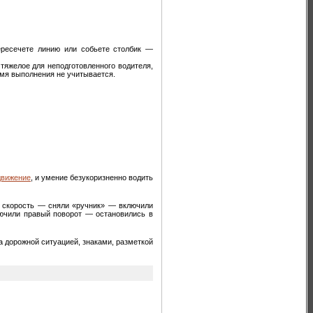
ересечете линию или собьете столбик —
тяжелое для неподготовленного водителя,
емя выполнения не учитывается.
движение
, и умение безукоризненно водить
ю скорость — сняли «ручник» — включили
лючили правый поворот — остановились в
а дорожной ситуацией, знаками, разметкой