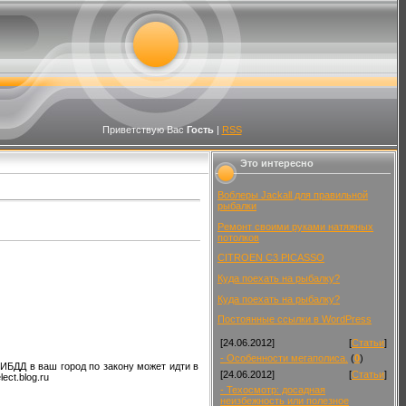
Приветствую Вас
Гость
|
RSS
Это интересно
Воблеры Jackall для правильной
рыбалки
Ремонт своими руками натяжных
потолков
CITROEN C3 PICASSO
Куда поехать на рыбалку?
Куда поехать на рыбалку?
Постоянные ссылки в WordPress
[24.06.2012]
[
Статьи
]
- Особенности мегаполиса.
(
0
)
ИБДД в ваш город по закону может идти в
[24.06.2012]
[
Статьи
]
ect.blog.ru
- Техосмотр: досадная
неизбежность или полезное