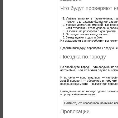
Что будут проверяют 
Умение выполнять параллельную па
получите штрафные баллы или завали
Умение двигаться змейкой. Так пров
хотя столбики и стоят довольно дале
Выполнение разворота в два приема.
Эстакада, точнее въезд на нее.
Заезд задним ходом в бокс.
На экзамене от вас потребуется выполнени
Сдадите площадку, перейдете к следующей
Поездка по городу
По своей сути, Город — это соединение т
автомобиль. Только в этом случае вы смо
Итак: сели — пристегнулись! — настрои
левый поворот! — убедились в том, что
разрешенном месте — выключили передачу
Само движение по городу: сдавая экзамен
и пропускайте пешеходов.
Помните, что необоснованно низкая и
Провокации