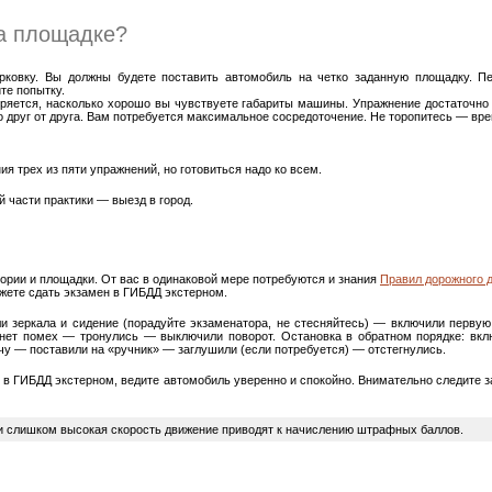
на площадке?
рковку. Вы должны будете поставить автомобиль на четко заданную площадку. П
те попытку.
еряется, насколько хорошо вы чувствуете габариты машины. Упражнение достаточно 
ко друг от друга. Вам потребуется максимальное сосредоточение. Не торопитесь — вр
я трех из пяти упражнений, но готовиться надо ко всем.
 части практики — выезд в город.
еории и площадки. От вас в одинаковой мере потребуются и знания
Правил дорожного 
жете сдать экзамен в ГИБДД экстерном.
ли зеркала и сидение (порадуйте экзаменатора, не стесняйтесь) — включили перву
 нет помех — тронулись — выключили поворот. Остановка в обратном порядке: вк
 — поставили на «ручник» — заглушили (если потребуется) — отстегнулись.
 в ГИБДД экстерном, ведите автомобиль уверенно и спокойно. Внимательно следите з
ли слишком высокая скорость движение приводят к начислению штрафных баллов.