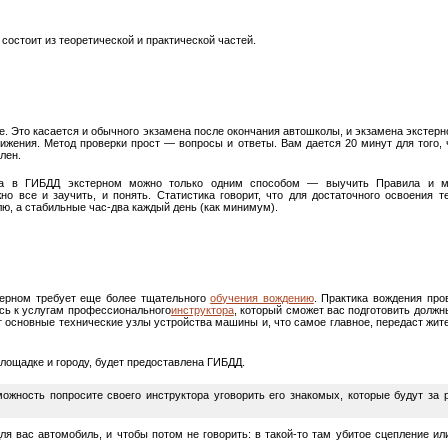
состоит из теоретической и практической частей.
те. Это касается и обычного экзамена после окончания автошколы, и экзамена экстерн
жения. Метод проверки прост — вопросы и ответы. Вам дается 20 минут для того, 
лен.
ена в ГИБДД экстерном можно только одним способом — выучить Правила и м
о все и заучить, и понять. Статистика говорит, что для достаточного освоения 
лю, а стабильные час-два каждый день (как минимум).
терном требует еще более тщательного
обучения вождению
. Практика вождения про
есь к услугам профессионального
инструктора
, который сможет вас подготовить должн
т основные технические узлы устройства машины и, что самое главное, передаст жи
площадке и городу, будет предоставлена ГИБДД.
можность попросите своего инструктора уговорить его знакомых, которые будут з
я вас автомобиль, и чтобы потом не говорить: в такой-то там убитое сцепление или