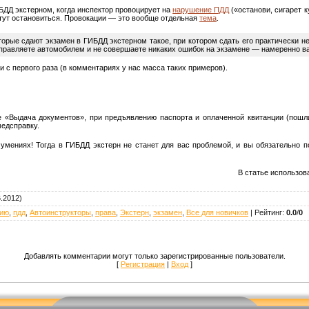
БДД экстерном, когда инспектор провоцирует на
нарушение ПДД
(«останови, сигарет к
 тут остановиться. Провокации — это вообще отдельная
тема
.
торые сдают экзамен в ГИБДД экстерном такое, при котором сдать его практически 
управляете автомобилем и не совершаете никаких ошибок на экзамене — намеренно вал
и с первого раза (в комментариях у нас масса таких примеров).
 «Выдача документов», при предъявлению паспорта и оплаченной квитанции (пошли
медсправку.
 умениях! Тогда в ГИБДД экстерн не станет для вас проблемой, и вы обязательно 
В статье использова
.2012)
нию
,
пдд
,
Автоинструкторы
,
права
,
Экстерн
,
экзамен
,
Все для новичков
|
Рейтинг
:
0.0
/
0
Добавлять комментарии могут только зарегистрированные пользователи.
[
Регистрация
|
Вход
]