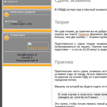
Сдача экзамена
Новости
В ГИБДД экстерн (как и обычный экзамен) 
Категории раздела
Теория
Статьи
[181]
Статьи нашего сайта
Не сдав теорию, до практики вы не дойде
хорошо вы знаете
Правила
Дорожного Дви
Статистика
больше, чем две ошибки — экзамен прова
Подготовиться к сдаче теории экзам
потренироваться на наших). Причем нужн
подготовки — и это не 10-20 минут в неде
Онлайн всего:
1
Гостей:
1
Пользователей:
0
Практика
Практическая часть сдачи экзамена экс
условиях езды по городу. Лучше обратит
по дорогам на основе ПДД, но и расскаже
городском потоке.
Машина, на которой вы будете ездить по 
В этом случае и если есть такая воз
поводить их хотя бы по 5 минут.
Это нужно, чтобы почувствовать новый дл
индивидуальны!