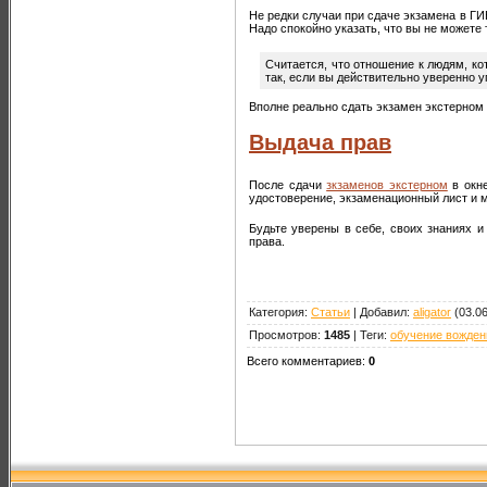
Не редки случаи при сдаче экзамена в ГИ
Надо спокойно указать, что вы не можете
Считается, что отношение к людям, ко
так, если вы действительно уверенно 
Вполне реально сдать экзамен экстерном 
Выдача прав
После сдачи
зкзаменов экстерном
в окне
удостоверение, экзаменационный лист и 
Будьте уверены в себе, своих знаниях и
права.
Категория
:
Статьи
|
Добавил
:
aligator
(03.06
Просмотров
:
1485
|
Теги
:
обучение вожде
Всего комментариев
:
0