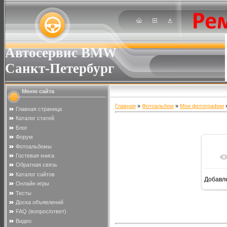
Автосервис BMW
Санкт-Петербург
Меню сайта
Главная
»
Фотоальбом
»
Мои фотографии
»
Главная страница
Каталог статей
Блог
Форум
Фотоальбомы
Гостевая книга
Обратная связь
Каталог сайтов
Добавл
Онлайн игры
Тесты
Доска объявлений
FAQ (вопрос/ответ)
Видео