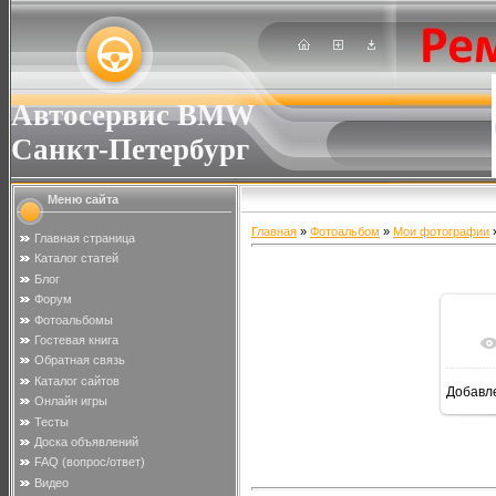
Автосервис BMW
Санкт-Петербург
Меню сайта
Главная
»
Фотоальбом
»
Мои фотографии
»
Главная страница
Каталог статей
Блог
Форум
Фотоальбомы
Гостевая книга
Обратная связь
Каталог сайтов
Добавл
Онлайн игры
Тесты
Доска объявлений
FAQ (вопрос/ответ)
Видео