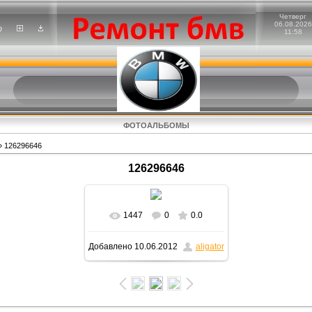
Четверг
06.08.2026
11:58
ФОТОАЛЬБОМЫ
 126296646
126296646
1447
0
0.0
В реальном размере
Добавлено
10.06.2012
aligator
1600x900
/ 306.3Kb