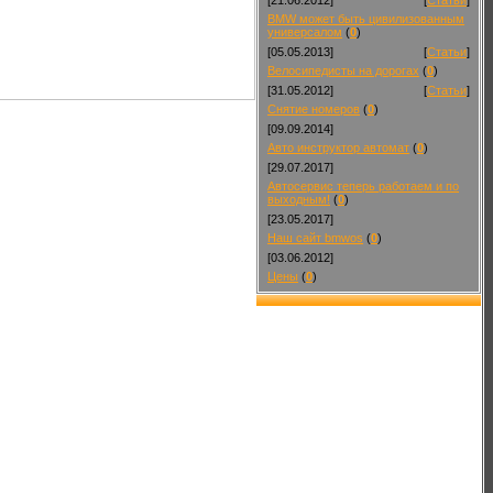
BMW может быть цивилизованным
универсалом
(
0
)
[05.05.2013]
[
Статьи
]
Велосипедисты на дорогах
(
0
)
[31.05.2012]
[
Статьи
]
Снятие номеров
(
0
)
[09.09.2014]
Авто инструктор автомат
(
0
)
[29.07.2017]
Автосервис теперь работаем и по
выходным!
(
0
)
[23.05.2017]
Наш сайт bmwos
(
0
)
[03.06.2012]
Цены
(
0
)