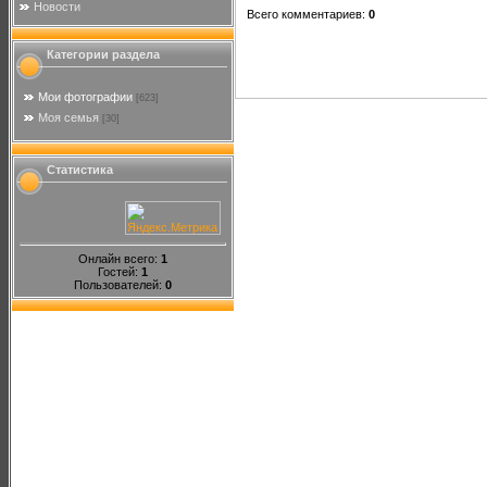
Новости
Всего комментариев
:
0
Категории раздела
Мои фотографии
[623]
Моя семья
[30]
Статистика
Онлайн всего:
1
Гостей:
1
Пользователей:
0