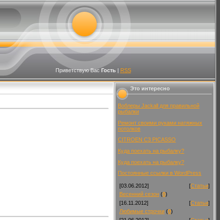
Приветствую Вас
Гость
|
RSS
Это интересно
Воблеры Jackall для правильной
рыбалки
Ремонт своими руками натяжных
потолков
CITROEN C3 PICASSO
Куда поехать на рыбалку?
Куда поехать на рыбалку?
Постоянные ссылки в WordPress
[03.06.2012]
[
Статьи
]
Весенний сезон
(
0
)
[16.11.2012]
[
Статьи
]
Любимые строчки
(
0
)
[21.06.2012]
[
Статьи
]