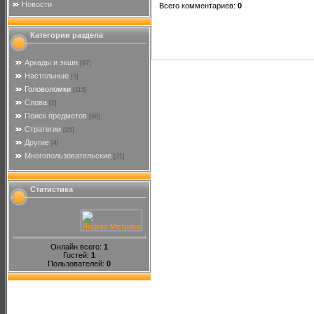
Новости
Всего комментариев
:
0
Категории раздела
Аркады и экшн
[67]
Настольные
[5]
Головоломки
[115]
Слова
[2]
Поиск предметов
[68]
Стратегии
[15]
Другие
[4]
Многопользовательские
[21]
Статистика
Онлайн всего:
1
Гостей:
1
Пользователей:
0