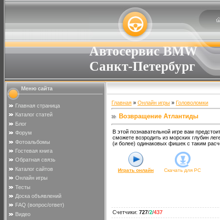
Автосервис BMW
Санкт-Петербург
Меню сайта
Главная
»
Онлайн игры
»
Головоломки
Главная страница
Каталог статей
Возвращение Атлантиды
Блог
В этой познавательной игре вам предстои
Форум
сможете возродить из морских глубин леге
Фотоальбомы
(и более) одинаковых фишек с таким расче
Гостевая книга
Обратная связь
Каталог сайтов
Играть онлайн
Скачать для
PC
Онлайн игры
Тесты
Доска объявлений
FAQ (вопрос/ответ)
Счетчики
:
727
/
2
/
437
Видео