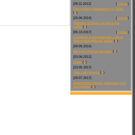
[08.11.2012]
[
Статьи
]
Про отмену доверенности УЖАС
(
0
)
[25.06.2014]
[
Статьи
]
Правила выбора хостинга для
сайта
(
0
)
[06.10.2017]
[
Статьи
]
Создание и продвижение сайтов
Красногвардейский район
(
0
)
[09.09.2014]
Авто инструктор автомат
(
0
)
[03.06.2012]
Цены
(
0
)
[23.05.2017]
Наш сайт bmwos
(
0
)
[29.07.2017]
Автосервис теперь работаем и по
выходным!
(
0
)