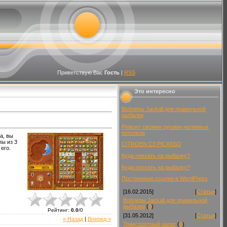
Приветствую Вас
Гость
|
RSS
Это интересно
Воблеры Jackall для правильной
рыбалки
Ремонт своими руками натяжных
потолков
а, вы
пы из 3
CITROEN C3 PICASSO
его.
Куда поехать на рыбалку?
Куда поехать на рыбалку?
Постоянные ссылки в WordPress
[16.02.2015]
[
Статьи
]
Воблеры Jackall для правильной
рыбалки
(
0
)
Рейтинг
:
0.0
/
0
[31.05.2012]
[
Статьи
]
« Назад
|
Вперед »
Транспортный налог
(
0
)