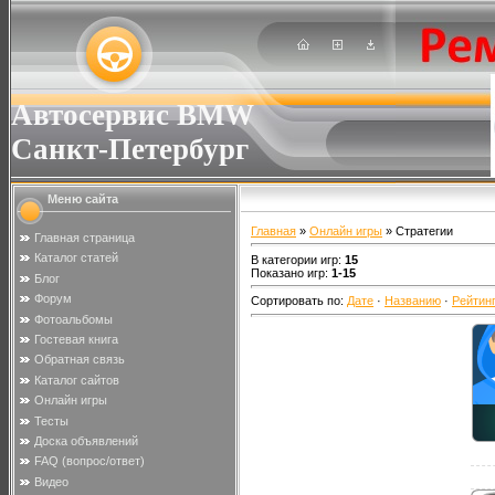
Автосервис BMW
Санкт-Петербург
Меню сайта
Главная
»
Онлайн игры
» Стратегии
Главная страница
Каталог статей
В категории игр
:
15
Показано игр
:
1-15
Блог
Форум
Сортировать по
:
Дате
·
Названию
·
Рейтин
Фотоальбомы
Гостевая книга
Обратная связь
Каталог сайтов
Онлайн игры
Тесты
Доска объявлений
FAQ (вопрос/ответ)
Видео