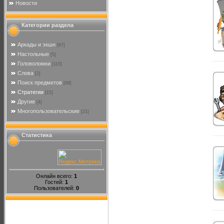
Новости
Категории раздела
Аркады и экшн
[67]
Настольные
[5]
Головоломки
[115]
Слова
[2]
Поиск предметов
[68]
Стратегии
[15]
Другие
[4]
Многопользовательские
[21]
Статистика
Онлайн всего:
1
Гостей:
1
Пользователей:
0