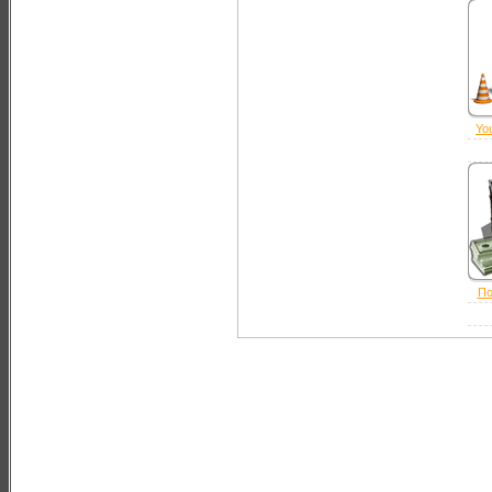
Yo
По