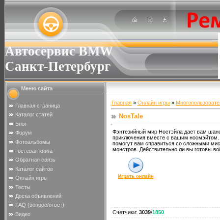
Автосервис BMW
Санкт-Петербург
Меню сайта
Главная
»
Онлайн игры
»
Многопользовате
Главная страница
Каталог статей
NosTale
Блог
Фэнтезийный мир Ностэйла дает вам шан
Форум
приключения вместе с вашим носмэйтом.
Фотоальбомы
помогут вам справиться со сложными мис
монстров. Действительно ли вы готовы во
Гостевая книга
Обратная связь
Каталог сайтов
Играть онлайн
Онлайн игры
Тесты
Доска объявлений
FAQ (вопрос/ответ)
Счетчики
:
3039
/
1850
Видео