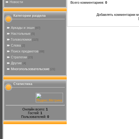
Новости
Всего комментариев
:
0
Добавлять комментарии мо
Категории раздела
Аркады и экшн
[67]
Настольные
[5]
Головоломки
[115]
Слова
[2]
Поиск предметов
[68]
Стратегии
[15]
Другие
[4]
Многопользовательские
[21]
Статистика
Онлайн всего:
1
Гостей:
1
Пользователей:
0