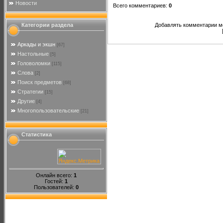
Новости
Всего комментариев
:
0
Категории раздела
Добавлять комментарии мо
Аркады и экшн
[67]
Настольные
[5]
Головоломки
[115]
Слова
[2]
Поиск предметов
[68]
Стратегии
[15]
Другие
[4]
Многопользовательские
[21]
Статистика
Онлайн всего:
1
Гостей:
1
Пользователей:
0