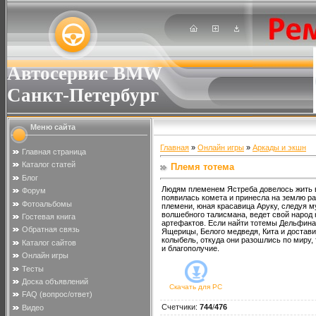
Автосервис BMW
Санкт-Петербург
Меню сайта
Главная
»
Онлайн игры
»
Аркады и экшн
Главная страница
Каталог статей
Племя тотема
Блог
Людям племенем Ястреба довелось жить в
Форум
появилась комета и принесла на землю р
Фотоальбомы
племени, юная красавица Аруку, следуя 
волшебного талисмана, ведет свой народ
Гостевая книга
артефактов. Если найти тотемы Дельфина
Обратная связь
Ящерицы, Белого медведя, Кита и достав
колыбель, откуда они разошлись по миру,
Каталог сайтов
и благополучие.
Онлайн игры
Тесты
Доска объявлений
Скачать для
PC
FAQ (вопрос/ответ)
Счетчики
:
744
/
476
Видео