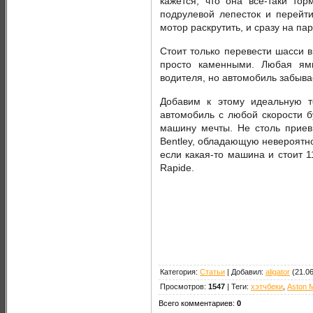
кажется, что она все-таки тор
подрулевой лепесток и перейти
мотор раскрутить, и сразу на пар
Стоит только перевести шасси в
просто каменными. Любая ямк
водителя, но автомобиль забыва
Добавим к этому идеальную т
автомобиль с любой скорости б
машину мечты. Не столь приев
Bentley, обладающую невероятн
если какая-то машина и стоит 11
Rapide.
Категория
:
Статьи
|
Добавил
:
aligator
(21.06
Просмотров
:
1547
|
Теги
:
хэтчбеки
,
Aston M
Всего комментариев
:
0