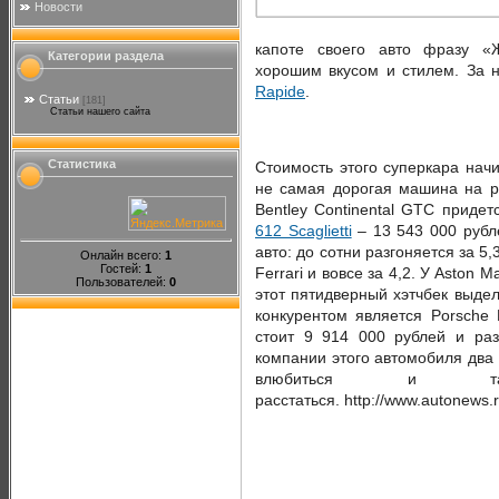
Новости
капоте своего авто фразу «
Категории раздела
хорошим вкусом и стилем. За 
Rapide
.
Статьи
[181]
Статьи нашего сайта
Статистика
Стоимость этого суперкара начи
не самая дорогая машина на ро
Bentley Continental GTC придет
612 Scaglietti
– 13 543 000 рубле
авто: до сотни разгоняется за 5,3
Онлайн всего:
1
Гостей:
1
Ferrari и вовсе за 4,2. У Aston 
Пользователей:
0
этот пятидверный хэтчбек выде
конкурентом является Porsche 
стоит 9 914 000 рублей и раз
компании этого автомобиля два 
влюбиться и 
расстаться. http://www.autonews.