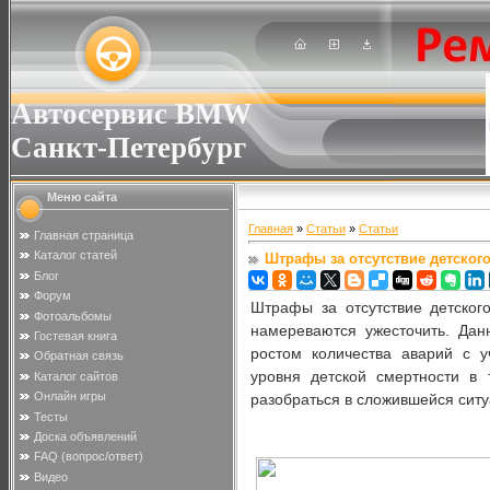
Автосервис BMW
Санкт-Петербург
Меню сайта
Главная
»
Статьи
»
Статьи
Главная страница
Каталог статей
Штрафы за отсутствие детского
Блог
Форум
Штрафы за отсутствие детског
Фотоальбомы
намереваются ужесточить. Да
Гостевая книга
ростом количества аварий с у
Обратная связь
уровня детской смертности в 
Каталог сайтов
Онлайн игры
разобраться в сложившейся сит
Тесты
Доска объявлений
FAQ (вопрос/ответ)
Видео