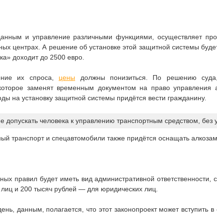
анным и управление различными функциями, осуществляет про
ных центрах. А решение об установке этой защитной системы буд
ка» доходит до 2500 евро.
ение их спроса,
цены
должны понизиться. По решению суда,
которое заменят временным документом на право управления 
оды на установку защитной системы придётся вести гражданину.
е допускать человека к управлению транспортным средством, без 
нный транспорт и спецавтомобили также придётся оснащать алкоза
нных правил будет иметь вид административной ответственности,
 лиц и 200 тысяч рублей — для юридических лиц.
ень, данным, полагается, что этот законопроект может вступить в 