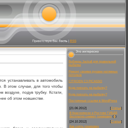
Приветствую Вас
Гость
|
RSS
Это интересно
Воблеры Jackall для правильной
рыбалки
Ремонт своими руками натяжных
потолков
тся устанавливать в автомобиль
CITROEN C3 PICASSO
 В этом случае, для того чтобы
Куда поехать на рыбалку?
 воздухе, подув трубку. Кстати,
Куда поехать на рыбалку?
нее об этом новшестве.
Постоянные ссылки в WordPress
[21.06.2012]
[
Статьи
]
В Красноярске и Ростове ГИБДД
бесплатно снимет тонировку
(
0
)
[24.10.2012]
[
Статьи
]
Как снять тонировку