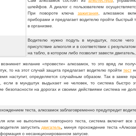
Сам алкозамок состоит из
алкотестера
, управля
шлейфов. А диалог с пользователем осуществляетс
При повороте ключа
зажигания
, алкозамок вкл
приборами и предлагает водителю пройти быстрый т
в организме.
Водителю нужно подуть в мундштук, после чего
присутствие алкоголя и в соответствии с результато
на табло, в котором либо позволит завести двигатель,
возникнет желание «провести» алкозамок, то это вряд ли полу
тук, то на этот случай защита предлагает водителю пройти
тест
не
ремя наступит, определяется случайным образом. Так в замке пр
, если в мундштук выдыхает не человек, то система быстро э
е безопасности на дорогах и своими действиями система не долж
охождением теста, алкозамок заблаговременно предупредит водите
оля или не выполнения повторного теста, система включит все 
 водителя запустить
двигатель
,
минуя прохождение теста «Алкозамк
нформация о несанкционированном запуске.