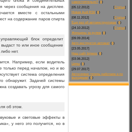
ющего блока и соединительных
самостоятельно?
(
0
)
я через сообщения на дисплее.
[05.12.2012]
[
Статьи
]
ючается вместе с остальными
Новая Audi RS6
(
0
)
[08.11.2012]
[
Статьи
]
ест на содержание паров спирта
Еще раз об автоинструкторах
(
0
)
[24.10.2012]
[
Статьи
]
Женщины за рулем
(
0
)
[09.09.2014]
 управляющий блок определит
Авто инструктор автомат
(
0
)
м выдаст то или иное сообщение
[23.05.2017]
 либо нет.
Наш сайт bmwos
(
0
)
[03.06.2012]
чится. Например, если водитель
Цены
(
0
)
 только перед началом, но и во
[29.07.2017]
исутствует система определения
Автосервис теперь работаем и по
выходным!
(
0
)
то обнаружит. Задачей системы
на создавать угрозу для самого
ля об этом.
звуковые и световые эффекты в
а», у него это получится, но в