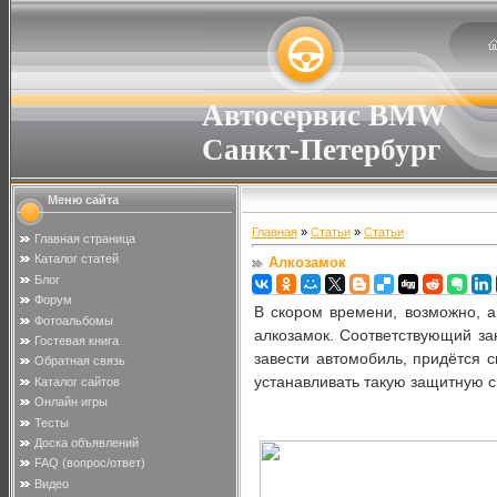
Автосервис BMW
Санкт-Петербург
Меню сайта
Главная
»
Статьи
»
Статьи
Главная страница
Каталог статей
Алкозамок
Блог
Форум
В скором времени, возможно, а
Фотоальбомы
алкозамок. Соответствующий за
Гостевая книга
завести автомобиль, придётся с
Обратная связь
устанавливать такую защитную си
Каталог сайтов
Онлайн игры
Тесты
Доска объявлений
FAQ (вопрос/ответ)
Видео