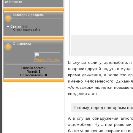
Новости
Категории раздела
Статьи
[181]
Статьи нашего сайта
Статистика
В случае если у автолюбителя 
Онлайн всего:
1
попросит друзей подуть в мундш
Гостей:
1
время движения, а когда это в
Пользователей:
0
именно человеческого дыхания
«Алкозамок» является повышени
вождения авто.
Поэтому, перед повторным пр
А в случае обнаружения алког
автомобиле. Ну а при решении
блоке управления сохранится и