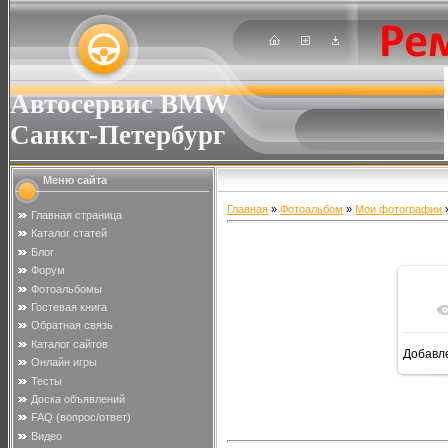
Автосервис BMW
Санкт-Петербург
Меню сайта
Главная
»
Фотоальбом
»
Мои фотографии
»
Главная страница
Каталог статей
Блог
Форум
Фотоальбомы
Гостевая книга
Обратная связь
Каталог сайтов
Добавл
Онлайн игры
Тесты
Доска объявлений
FAQ (вопрос/ответ)
Видео