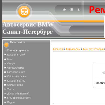
Автосервис BMW
Санкт-Петербург
Меню сайта
Главная
»
Фотоальбом
»
Мои фотографии
»
Главная страница
Каталог статей
Блог
Форум
Фотоальбомы
Гостевая книга
Обратная связь
Каталог сайтов
Добавл
Онлайн игры
Тесты
Доска объявлений
FAQ (вопрос/ответ)
Видео