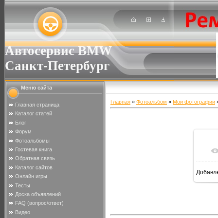
Автосервис BMW
Санкт-Петербург
Меню сайта
Главная
»
Фотоальбом
»
Мои фотографии
»
Главная страница
Каталог статей
Блог
Форум
Фотоальбомы
Гостевая книга
Обратная связь
Каталог сайтов
Добавл
Онлайн игры
Тесты
Доска объявлений
FAQ (вопрос/ответ)
Видео