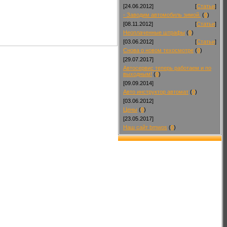
[24.06.2012]
[
Статьи
]
- Заводим автомобиль зимой.
(
0
)
[08.11.2012]
[
Статьи
]
Неоплаченные штрафы
(
0
)
[03.06.2012]
[
Статьи
]
Снова о новом техосмотре
(
0
)
[29.07.2017]
Автосервис теперь работаем и по
выходным!
(
0
)
[09.09.2014]
Авто инструктор автомат
(
0
)
[03.06.2012]
Цены
(
0
)
[23.05.2017]
Наш сайт bmwos
(
0
)