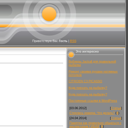
Приветствую Вас
Гость
|
RSS
Это интересно
Воблеры Jackall для правильной
рыбалки
Ремонт своими руками натяжных
потолков
CITROEN C3 PICASSO
Куда поехать на рыбалку?
Куда поехать на рыбалку?
Постоянные ссылки в WordPress
[03.06.2012]
[
Статьи
]
Стерлись номера. Что делать?
(
0
)
[24.04.2014]
[
Статьи
]
Памятка как правильно общаться с
инспектором ГИБДД
(
0
)