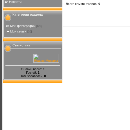
Новости
Всего комментариев
:
0
Категории раздела
Мои фотографии
[623]
Моя семья
[30]
Статистика
Онлайн всего:
1
Гостей:
1
Пользователей:
0