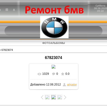
Суббота
08.08.2026
05:19
ФОТОАЛЬБОМЫ
 67823074
67823074
1029
0
0.0
В реальном размере
Добавлено
12.06.2012
aligator
1600x900
/ 162.9Kb