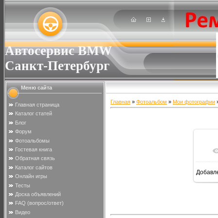
Автосервис BMW
Санкт-Петербург
Меню сайта
Главная
»
Фотоальбом
»
Мои фотографии
»
Главная страница
Каталог статей
Блог
Форум
Фотоальбомы
Гостевая книга
Обратная связь
Каталог сайтов
Добавл
Онлайн игры
Тесты
Доска объявлений
FAQ (вопрос/ответ)
Видео