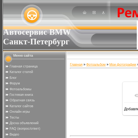
Автосервис BMW
Санкт-Петербург
Меню сайта
Главная
»
Фотоальбом
»
Мои фотографии
»
Главная страница
Каталог статей
Блог
Форум
Фотоальбомы
Гостевая книга
Обратная связь
Каталог сайтов
Добавл
Онлайн игры
Тесты
Доска объявлений
FAQ (вопрос/ответ)
Видео