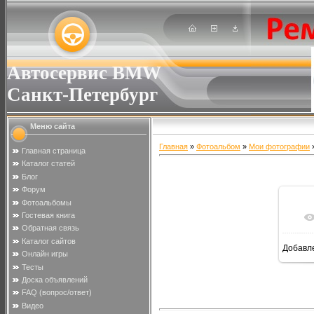
Автосервис BMW
Санкт-Петербург
Меню сайта
Главная
»
Фотоальбом
»
Мои фотографии
»
Главная страница
Каталог статей
Блог
Форум
Фотоальбомы
Гостевая книга
Обратная связь
Каталог сайтов
Добавл
Онлайн игры
Тесты
Доска объявлений
FAQ (вопрос/ответ)
Видео