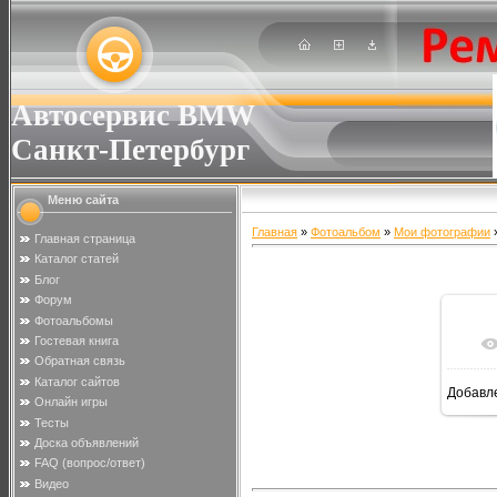
Автосервис BMW
Санкт-Петербург
Меню сайта
Главная
»
Фотоальбом
»
Мои фотографии
»
Главная страница
Каталог статей
Блог
Форум
Фотоальбомы
Гостевая книга
Обратная связь
Каталог сайтов
Добавл
Онлайн игры
Тесты
Доска объявлений
FAQ (вопрос/ответ)
Видео