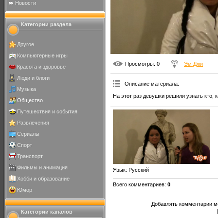
Новости
Категории раздела
Другое
Компьютерные игры
Просмотры
: 0
Эм Джи
Красота и здоровье
Люди и блоги
Описание материала
:
Музыка
На этот раз девушки решили узнать кто, 
Общество
Путешествия и события
Развлечения
Сериалы
Спорт
Транспорт
Фильмы и анимация
Язык
: Русский
Хобби и образование
Всего комментариев
:
0
Юмор
Добавлять комментарии мо
Категории каналов