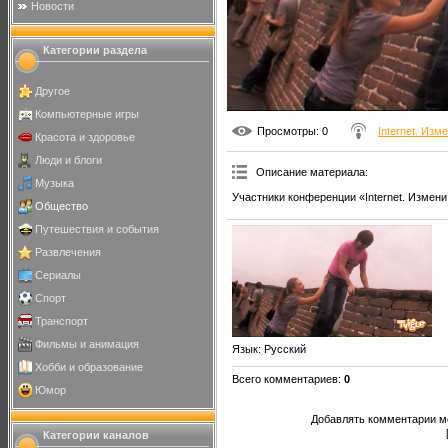
Новости
Категории раздела
Другое
Компьютерные игры
Просмотры
: 0
Internet. Изм
Красота и здоровье
Люди и блоги
Описание материала
:
Музыка
Участники конференции «Internet. Измени
Общество
Путешествия и события
Развлечения
Сериалы
Спорт
Транспорт
Фильмы и анимация
Язык
: Русский
Хобби и образование
Всего комментариев
:
0
Юмор
Добавлять комментарии мо
Категории каналов