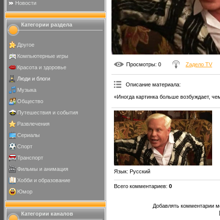
Новости
Категории раздела
Другое
Компьютерные игры
Просмотры
: 0
Zадело TV
Красота и здоровье
Люди и блоги
Описание материала
:
Музыка
«Иногда картинка больше возбуждает, че
Общество
Путешествия и события
Развлечения
Сериалы
Спорт
Транспорт
Фильмы и анимация
Язык
: Русский
Хобби и образование
Всего комментариев
:
0
Юмор
Добавлять комментарии мо
Категории каналов