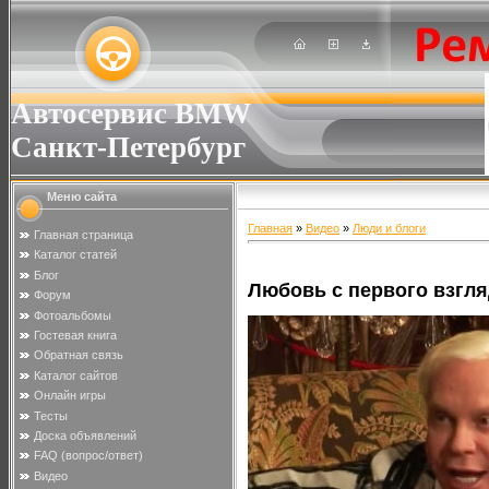
Автосервис BMW
Санкт-Петербург
Меню сайта
Главная
»
Видео
»
Люди и блоги
Главная страница
Каталог статей
Блог
Любовь с первого взгля
Форум
Фотоальбомы
Гостевая книга
Обратная связь
Каталог сайтов
Онлайн игры
Тесты
Доска объявлений
FAQ (вопрос/ответ)
Видео