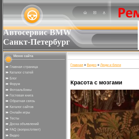
Автосервис BMW
Санкт-Петербург
Меню сайта
Главная
»
Видео
»
Люди и блоги
Главная страница
Каталог статей
Блог
Красота с мозгами
Форум
Фотоальбомы
Гостевая книга
Обратная связь
Каталог сайтов
Онлайн игры
Тесты
Доска объявлений
FAQ (вопрос/ответ)
Видео