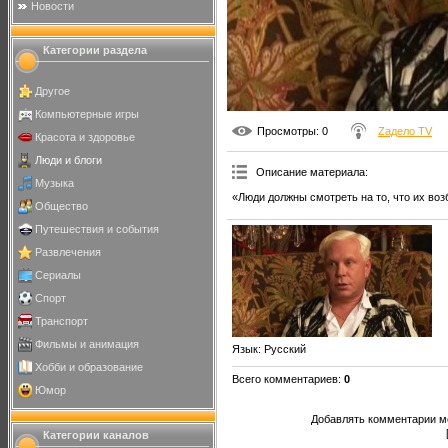
Новости
Категории раздела
Другое
Компьютерные игры
Просмотры
: 0
Zадело TV
Красота и здоровье
Люди и блоги
Описание материала
:
Музыка
«Люди должны смотреть на то, что их воз
Общество
Путешествия и события
Развлечения
Сериалы
Спорт
Транспорт
Фильмы и анимация
Язык
: Русский
Хобби и образование
Всего комментариев
:
0
Юмор
Добавлять комментарии мо
Категории каналов