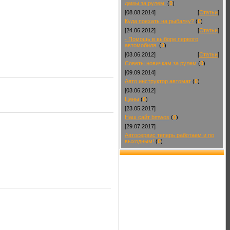
дамы за рулем.
(
0
)
[08.08.2014]
[
Статьи
]
Куда поехать на рыбалку?
(
0
)
[24.06.2012]
[
Статьи
]
- Помощь в выборе первого
автомобиля.
(
0
)
[03.06.2012]
[
Статьи
]
Советы новичкам за рулем
(
0
)
[09.09.2014]
Авто инструктор автомат
(
0
)
[03.06.2012]
Цены
(
0
)
[23.05.2017]
Наш сайт bmwos
(
0
)
[29.07.2017]
Автосервис теперь работаем и по
выходным!
(
0
)