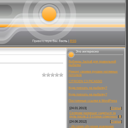
Приветствую Вас
Гость
|
RSS
Это интересно
Воблеры Jackall для правильной
рыбалки
Ремонт своими руками натяжных
потолков
CITROEN C3 PICASSO
Куда поехать на рыбалку?
Куда поехать на рыбалку?
Постоянные ссылки в WordPress
[24.01.2013]
[
Статьи
]
Селянам разрешат садиться за
руль после 2-3 стопок спиртного
(
0
)
[24.06.2012]
[
Статьи
]
- История обучения вождению