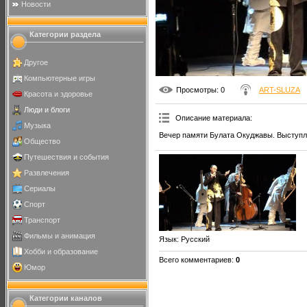
Новости
Категории раздела
Другое
Компьютерные игры
Просмотры
: 0
ART-SLUZA
Красота и здоровье
Люди и блоги
Описание материала
:
Музыка
Вечер памяти Булата Окуджавы. Выступл
Общество
Путешествия и события
Развлечения
Сериалы
Спорт
Транспорт
Фильмы и анимация
Язык
: Русский
Хобби и образование
Всего комментариев
:
0
Юмор
Категории каналов