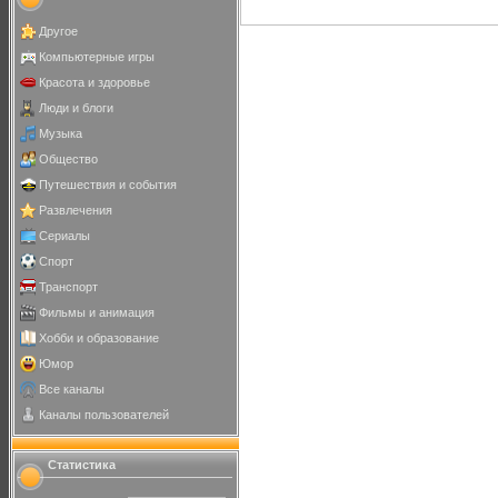
Другое
Компьютерные игры
Красота и здоровье
Люди и блоги
Музыка
Общество
Путешествия и события
Развлечения
Сериалы
Спорт
Транспорт
Фильмы и анимация
Хобби и образование
Юмор
Все каналы
Каналы пользователей
Статистика