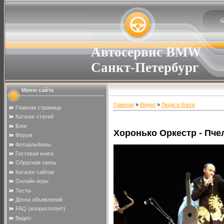
Автосервис BMW
Санкт-Петербург
Меню сайта
Главная
»
Видео
»
Люди и блоги
Главная страница
Каталог статей
Блог
Хоронько Оркестр - Пче
Форум
Фотоальбомы
Гостевая книга
Обратная связь
Каталог сайтов
Онлайн игры
Тесты
Доска объявлений
FAQ (вопрос/ответ)
Видео