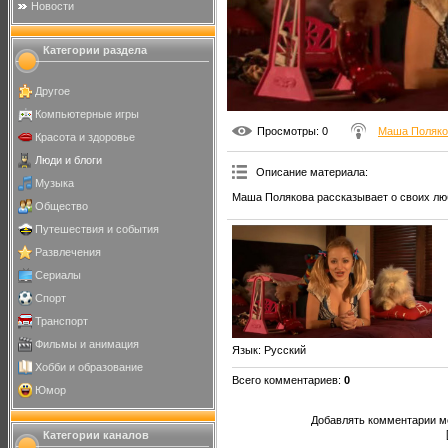
Новости
Категории раздела
Другое
Компьютерные игры
Просмотры
: 0
Маша Поляко
Красота и здоровье
Люди и блоги
Описание материала
:
Музыка
Маша Полякова рассказывает о своих лю
Общество
Путешествия и события
Развлечения
Сериалы
Спорт
Транспорт
Фильмы и анимация
Язык
: Русский
Хобби и образование
Всего комментариев
:
0
Юмор
Добавлять комментарии мо
Категории каналов