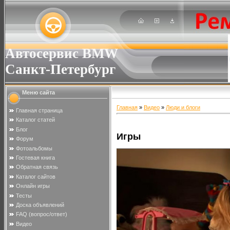
Автосервис BMW
Санкт-Петербург
Меню сайта
Главная
»
Видео
»
Люди и блоги
Главная страница
Каталог статей
Блог
Игры
Форум
Фотоальбомы
Гостевая книга
Обратная связь
Каталог сайтов
Онлайн игры
Тесты
Доска объявлений
FAQ (вопрос/ответ)
Видео