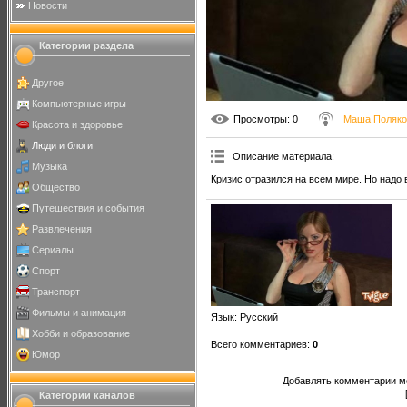
Новости
Категории раздела
Другое
Компьютерные игры
Просмотры
: 0
Маша Поляко
Красота и здоровье
Люди и блоги
Описание материала
:
Музыка
Кризис отразился на всем мире. Но надо 
Общество
Путешествия и события
Развлечения
Сериалы
Спорт
Транспорт
Фильмы и анимация
Язык
: Русский
Хобби и образование
Всего комментариев
:
0
Юмор
Добавлять комментарии мо
Категории каналов