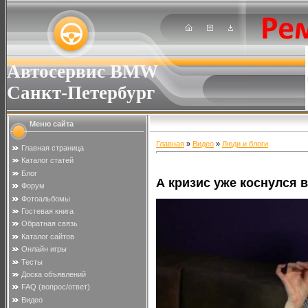
Автосервис BMW
Санкт-Петербург
Меню сайта
Главная
»
Видео
»
Люди и блоги
Главная страница
Каталог статей
Блог
А кризис уже коснулся 
Форум
Фотоальбомы
Гостевая книга
Обратная связь
Каталог сайтов
Онлайн игры
Тесты
Доска объявлений
FAQ (вопрос/ответ)
Видео