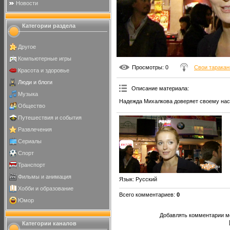
Новости
Категории раздела
Другое
Компьютерные игры
Просмотры
: 0
Свои тарака
Красота и здоровье
Люди и блоги
Описание материала
:
Музыка
Надежда Михалкова доверяет своему нас
Общество
Путешествия и события
Развлечения
Сериалы
Спорт
Транспорт
Фильмы и анимация
Язык
: Русский
Хобби и образование
Всего комментариев
:
0
Юмор
Добавлять комментарии мо
Категории каналов