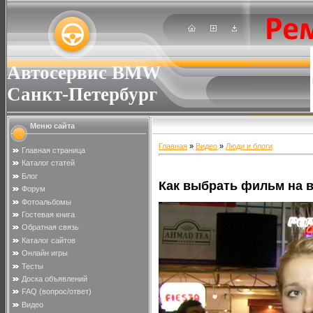
Автосервис BMW
Санкт-Петербург
Меню сайта
Главная
»
Видео
»
Люди и блоги
Главная страница
Каталог статей
Блог
Как выбрать фильм на 
Форум
Фотоальбомы
Гостевая книга
Обратная связь
Каталог сайтов
Онлайн игры
Тесты
Доска объявлений
FAQ (вопрос/ответ)
Видео