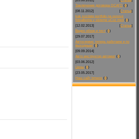
Заключение договора ОСАГО
(
0
)
[08.11.2012]
[
Статьи
]
kak sozdatq portfolio na osnove
fotoalboma v sisteme uCoz.mp4
(
0
)
[12.02.2013]
[
Статьи
]
Видео обзор и тест
(
0
)
[29.07.2017]
Автосервис теперь работаем и по
выходным!
(
0
)
[09.09.2014]
Авто инструктор автомат
(
0
)
[03.06.2012]
Цены
(
0
)
[23.05.2017]
Наш сайт bmwos
(
0
)