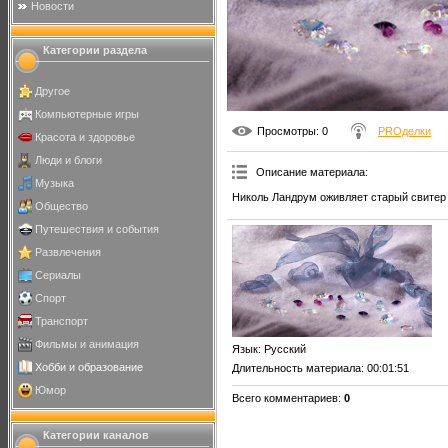
Новости
Категории раздела
Другое
Компьютерные игры
Просмотры
: 0
PROделки
Красота и здоровье
Люди и блоги
Описание материала
:
Музыка
Николь Ландрум оживляет старый свитер 
Общество
Путешествия и события
Развлечения
Сериалы
Спорт
Транспорт
Фильмы и анимация
Язык
: Русский
Хобби и образование
Длительность материала
: 00:01:51
Юмор
Всего комментариев
:
0
Категории каналов