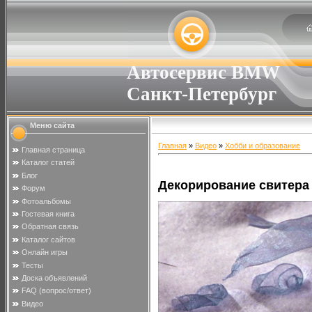
Автосервис BMW
Санкт-Петербург
Меню сайта
Главная
»
Видео
»
Хобби и образование
Главная страница
Каталог статей
Блог
Декорирование свитера
Форум
Фотоальбомы
Гостевая книга
Обратная связь
Каталог сайтов
Онлайн игры
Тесты
Доска объявлений
FAQ (вопрос/ответ)
Видео