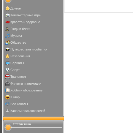
Другое
Компьютерные игры
Красота и здоровье
Люди и блоги
Музыка
Общество
Путешествия и события
Развлечения
Сериалы
Спорт
Транспорт
Фильмы и анимация
Хобби и образование
Юмор
Все каналы
Каналы пользователей
Статистика