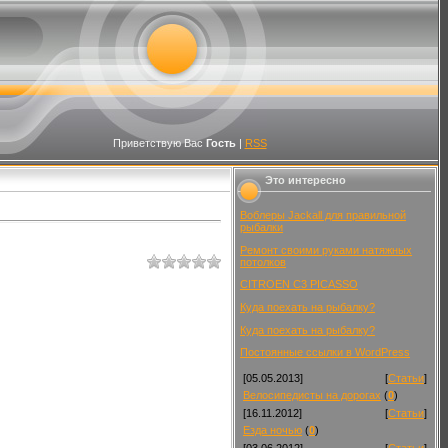
Приветствую Вас
Гость
|
RSS
Это интересно
Воблеры Jackall для правильной
рыбалки
Ремонт своими руками натяжных
потолков
CITROEN C3 PICASSO
Куда поехать на рыбалку?
Куда поехать на рыбалку?
Постоянные ссылки в WordPress
[05.05.2013]
[
Статьи
]
Велосипедисты на дорогах
(
0
)
[16.11.2012]
[
Статьи
]
Езда ночью
(
0
)
[03.06.2012]
[
Статьи
]