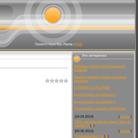
Приветствую Вас
Гость
|
RSS
Это интересно
Воблеры Jackall для правильной
рыбалки
Ремонт своими руками натяжных
потолков
CITROEN C3 PICASSO
Куда поехать на рыбалку?
Куда поехать на рыбалку?
Постоянные ссылки в WordPress
[24.04.2014]
[
Статьи
]
DSG для российских дорог: брак по
расчету?
(
0
)
[03.06.2012]
[
Статьи
]
Страховка без ТО
(
0
)