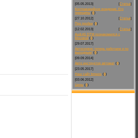
[05.05.2013]
[
Статьи
]
Контраварийное вождение. Его
принципы
(
0
)
[27.10.2012]
[
Статьи
]
Про пробки
(
0
)
[12.02.2013]
[
Статьи
]
Audi A5 DTM познакомился с
Москвой
(
0
)
[29.07.2017]
Автосервис теперь работаем и по
выходным!
(
0
)
[09.09.2014]
Авто инструктор автомат
(
0
)
[23.05.2017]
Наш сайт bmwos
(
0
)
[03.06.2012]
Цены
(
0
)