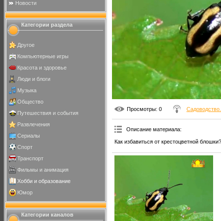
Новости
Категории раздела
Другое
Компьютерные игры
Красота и здоровье
Люди и блоги
Музыка
Общество
Просмотры
: 0
Садоводство.
Путешествия и события
Развлечения
Описание материала
:
Сериалы
Как избавиться от крестоцветной блошки
Спорт
Транспорт
Фильмы и анимация
Хобби и образование
Юмор
Категории каналов