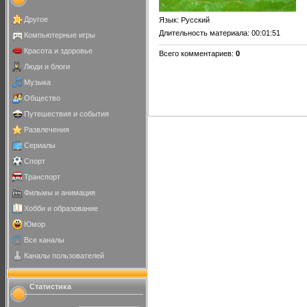
Другое
Язык
: Русский
Длительность материала
: 00:01:51
Компьютерные игры
Красота и здоровье
Всего комментариев
:
0
Люди и блоги
Музыка
Общество
Путешествия и события
Развлечения
Сериалы
Спорт
Транспорт
Фильмы и анимация
Хобби и образование
Юмор
Все каналы
Каналы пользователей
Статистика