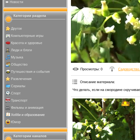
Новости
Категории раздела
Другое
Компьютерные игры
Красота и здоровье
Люди и блоги
Музыка
Общество
Просмотры
: 0
Садоводство.
Путешествия и события
Развлечения
Описание материала
:
Сериалы
Что делать, если на смородине скручива
Спорт
Транспорт
Фильмы и анимация
Хобби и образование
Юмор
Категории каналов