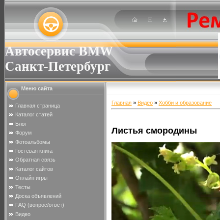
Автосервис BMW
Санкт-Петербург
Меню сайта
Главная
»
Видео
»
Хобби и образование
Главная страница
Каталог статей
Блог
Листья смородины
Форум
Фотоальбомы
Гостевая книга
Обратная связь
Каталог сайтов
Онлайн игры
Тесты
Доска объявлений
FAQ (вопрос/ответ)
Видео