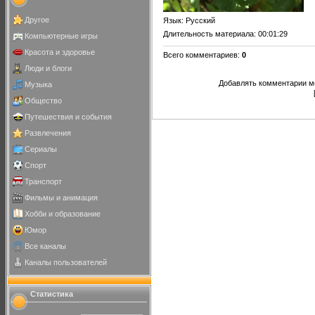
Другое
Язык
: Русский
Длительность материала
: 00:01:29
Компьютерные игры
Красота и здоровье
Всего комментариев
:
0
Люди и блоги
Добавлять комментарии мо
Музыка
Общество
Путешествия и события
Развлечения
Сериалы
Спорт
Транспорт
Фильмы и анимация
Хобби и образование
Юмор
Все каналы
Каналы пользователей
Статистика