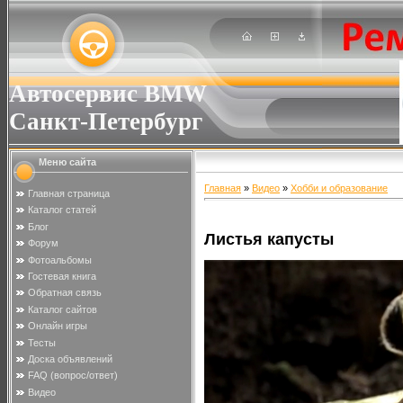
Автосервис BMW
Санкт-Петербург
Меню сайта
Главная
»
Видео
»
Хобби и образование
Главная страница
Каталог статей
Блог
Листья капусты
Форум
Фотоальбомы
Гостевая книга
Обратная связь
Каталог сайтов
Онлайн игры
Тесты
Доска объявлений
FAQ (вопрос/ответ)
Видео