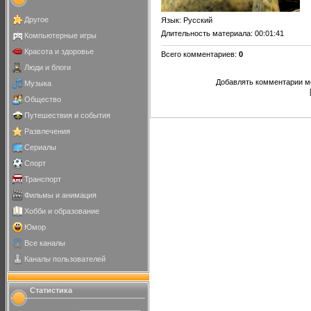
Другое
Язык
: Русский
Длительность материала
: 00:01:41
Компьютерные игры
Красота и здоровье
Всего комментариев
:
0
Люди и блоги
Добавлять комментарии мо
Музыка
Общество
Путешествия и события
Развлечения
Сериалы
Спорт
Транспорт
Фильмы и анимация
Хобби и образование
Юмор
Все каналы
Каналы пользователей
Статистика