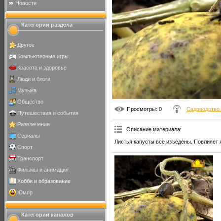
Новости
Категории раздела
Другое
Компьютерные игры
Красота и здоровье
Люди и блоги
Музыка
Общество
Просмотры
: 0
Садоводство.
Путешествия и события
Развлечения
Описание материала
:
Сериалы
Листья капусты все изъедены. Повлияет л
Спорт
Транспорт
Фильмы и анимация
Хобби и образование
Юмор
Категории каналов