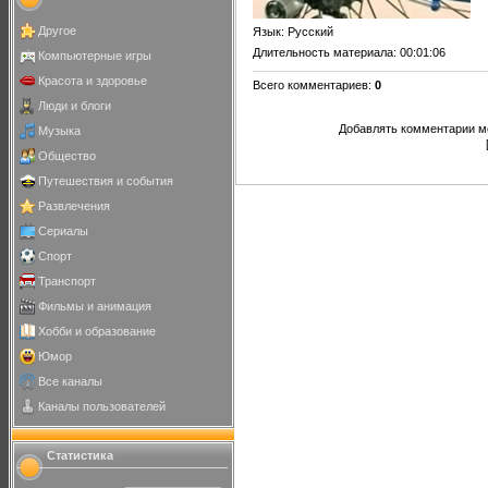
Другое
Язык
: Русский
Длительность материала
: 00:01:06
Компьютерные игры
Красота и здоровье
Всего комментариев
:
0
Люди и блоги
Добавлять комментарии мо
Музыка
Общество
Путешествия и события
Развлечения
Сериалы
Спорт
Транспорт
Фильмы и анимация
Хобби и образование
Юмор
Все каналы
Каналы пользователей
Статистика