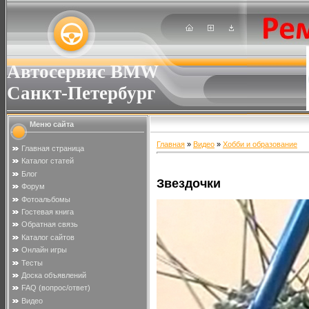
Автосервис BMW
Санкт-Петербург
Меню сайта
Главная
»
Видео
»
Хобби и образование
Главная страница
Каталог статей
Блог
Звездочки
Форум
Фотоальбомы
Гостевая книга
Обратная связь
Каталог сайтов
Онлайн игры
Тесты
Доска объявлений
FAQ (вопрос/ответ)
Видео