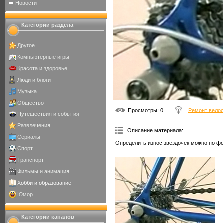
Новости
Категории раздела
Другое
Компьютерные игры
Красота и здоровье
Люди и блоги
Музыка
Общество
Просмотры
: 0
Ремонт вело
Путешествия и события
Развлечения
Описание материала
:
Сериалы
Определить износ звездочек можно по фо
Спорт
Транспорт
Фильмы и анимация
Хобби и образование
Юмор
Категории каналов