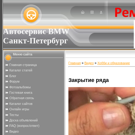
Автосервис BMW
Санкт-Петербург
Меню сайта
Главная
»
Видео
»
Хобби и образование
Главная страница
Каталог статей
Блог
Закрытие ряда
Форум
Фотоальбомы
Гостевая книга
Обратная связь
Каталог сайтов
Онлайн игры
Тесты
Доска объявлений
FAQ (вопрос/ответ)
Видео