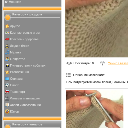
Новости
Категории раздела
Другое
Компьютерные игры
Красота и здоровье
Люди и блоги
Музыка
Общество
Просмотры
: 0
Учимся вяза
Путешествия и события
Развлечения
Описание материала
:
Сериалы
Нам потребуется моток пряжи, ножницы, 
Спорт
Транспорт
Фильмы и анимация
Хобби и образование
Юмор
Категории каналов