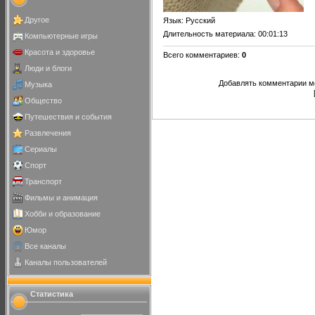
Другое
Язык
: Русский
Длительность материала
: 00:01:13
Компьютерные игры
Красота и здоровье
Всего комментариев
:
0
Люди и блоги
Добавлять комментарии мо
Музыка
Общество
Путешествия и события
Развлечения
Сериалы
Спорт
Транспорт
Фильмы и анимация
Хобби и образование
Юмор
Все каналы
Каналы пользователей
Статистика