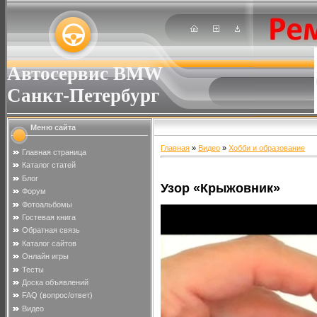
Автосервис BMW
Санкт-Петербург
Меню сайта
Главная
»
Видео
»
Хобби и образование
Главная страница
Каталог статей
Блог
Узор «Крыжовник»
Форум
Фотоальбомы
Гостевая книга
Обратная связь
Каталог сайтов
Онлайн игры
Тесты
Доска объявлений
FAQ (вопрос/ответ)
Видео