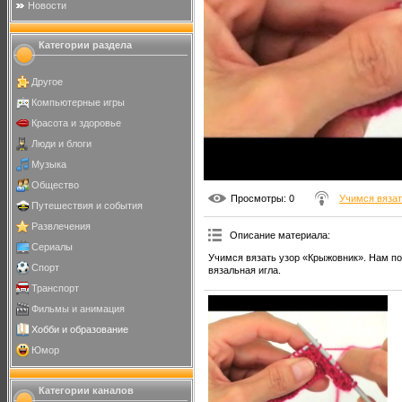
Новости
Категории раздела
Другое
Компьютерные игры
Красота и здоровье
Люди и блоги
Музыка
Общество
Просмотры
: 0
Учимся вяза
Путешествия и события
Развлечения
Описание материала
:
Сериалы
Учимся вязать узор «Крыжовник». Нам по
Спорт
вязальная игла.
Транспорт
Фильмы и анимация
Хобби и образование
Юмор
Категории каналов