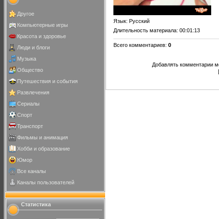
Другое
Язык
: Русский
Компьютерные игры
Длительность материала
: 00:01:13
Красота и здоровье
Всего комментариев
:
0
Люди и блоги
Музыка
Добавлять комментарии мо
Общество
Путешествия и события
Развлечения
Сериалы
Спорт
Транспорт
Фильмы и анимация
Хобби и образование
Юмор
Все каналы
Каналы пользователей
Статистика