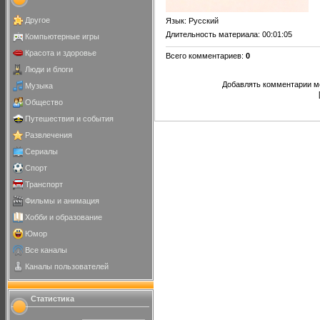
Другое
Язык
: Русский
Длительность материала
: 00:01:05
Компьютерные игры
Красота и здоровье
Всего комментариев
:
0
Люди и блоги
Добавлять комментарии мо
Музыка
Общество
Путешествия и события
Развлечения
Сериалы
Спорт
Транспорт
Фильмы и анимация
Хобби и образование
Юмор
Все каналы
Каналы пользователей
Статистика