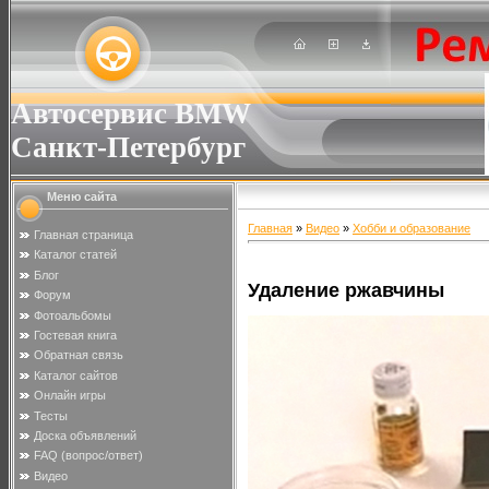
Автосервис BMW
Санкт-Петербург
Меню сайта
Главная
»
Видео
»
Хобби и образование
Главная страница
Каталог статей
Блог
Удаление ржавчины
Форум
Фотоальбомы
Гостевая книга
Обратная связь
Каталог сайтов
Онлайн игры
Тесты
Доска объявлений
FAQ (вопрос/ответ)
Видео