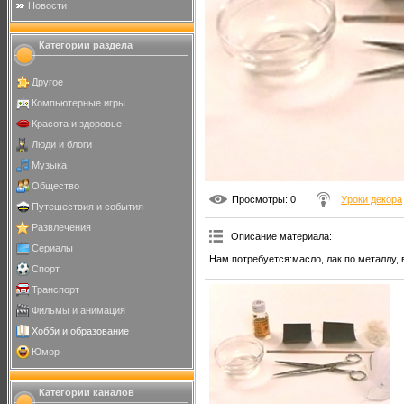
Новости
Категории раздела
Другое
Компьютерные игры
Красота и здоровье
Люди и блоги
Музыка
Общество
Просмотры
: 0
Уроки декора
Путешествия и события
Развлечения
Описание материала
:
Сериалы
Нам потребуется:масло, лак по металлу, 
Спорт
Транспорт
Фильмы и анимация
Хобби и образование
Юмор
Категории каналов