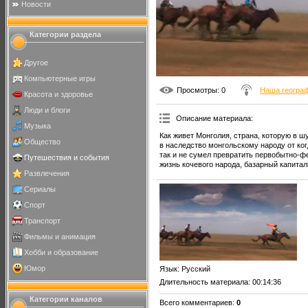
Новости
Категории раздела
Другое
Компьютерные игры
Просмотры
: 0
Наша геогра
Красота и здоровье
Люди и блоги
Описание материала
:
Музыка
Как живет Монголия, страна, которую в ш
Общество
в наследство монгольскому народу от ко
так и не сумел превратить первобытно-
Путешествия и события
жизнь кочевого народа, базарный капитал
Развлечения
Сериалы
Спорт
Транспорт
Фильмы и анимация
Хобби и образование
Юмор
Язык
: Русский
Длительность материала
: 00:14:36
Категории каналов
Всего комментариев
:
0