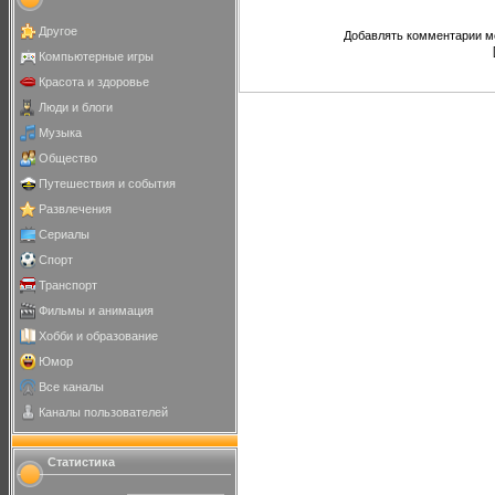
Другое
Добавлять комментарии мо
Компьютерные игры
Красота и здоровье
Люди и блоги
Музыка
Общество
Путешествия и события
Развлечения
Сериалы
Спорт
Транспорт
Фильмы и анимация
Хобби и образование
Юмор
Все каналы
Каналы пользователей
Статистика