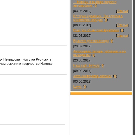
- Помощь в выборе первого
автомобиля.
(
0
)
[03.06.2012]
[
Статьи
]
Истории сдающих. Экстерном в
маленьких городах
(
0
)
[08.11.2012]
[
Статьи
]
Еще раз об автоинструкторах
(
0
)
[31.05.2012]
[
Статьи
]
Браслет для пешехода
(
0
)
[29.07.2017]
Автосервис теперь работаем и по
выходным!
(
0
)
я Некрасова «Кому на Руси жить
[23.05.2017]
льм о жизни и творчестве Николая
Наш сайт bmwos
(
0
)
[09.09.2014]
Авто инструктор автомат
(
0
)
[03.06.2012]
Цены
(
0
)