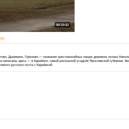
00:10:52
фия
атово, Дырявино, Горелово — названия хрестоматийных нищих деревень поэмы Никола
оки написаны здесь — в Карабихе, самой роскошной усадьбе Ярославской губернии. Фи
еликого русского поэта с Карабихой.