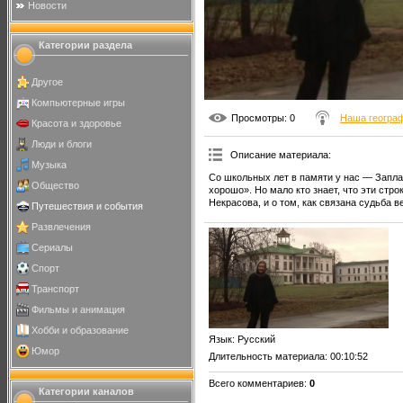
Новости
Категории раздела
Другое
Компьютерные игры
Просмотры
: 0
Наша геогра
Красота и здоровье
Люди и блоги
Описание материала
:
Музыка
Со школьных лет в памяти у нас — Запл
Общество
хорошо». Но мало кто знает, что эти стр
Некрасова, и о том, как связана судьба в
Путешествия и события
Развлечения
Сериалы
Спорт
Транспорт
Фильмы и анимация
Хобби и образование
Язык
: Русский
Юмор
Длительность материала
: 00:10:52
Всего комментариев
:
0
Категории каналов