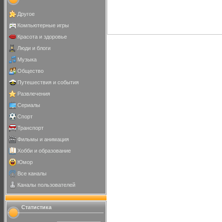
Другое
Компьютерные игры
Красота и здоровье
Люди и блоги
Музыка
Общество
Путешествия и события
Развлечения
Сериалы
Спорт
Транспорт
Фильмы и анимация
Хобби и образование
Юмор
Все каналы
Каналы пользователей
Статистика