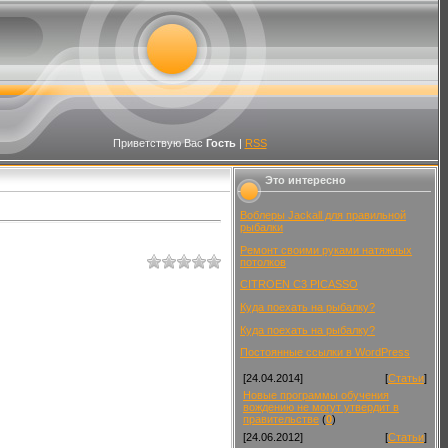
Приветствую Вас
Гость
|
RSS
Это интересно
Воблеры Jackall для правильной
рыбалки
Ремонт своими руками натяжных
потолков
CITROEN C3 PICASSO
Куда поехать на рыбалку?
Куда поехать на рыбалку?
Постоянные ссылки в WordPress
[24.04.2014]
[
Статьи
]
Новые программы обучения
вождению не могут утвердит в
правительстве
(
0
)
[24.06.2012]
[
Статьи
]