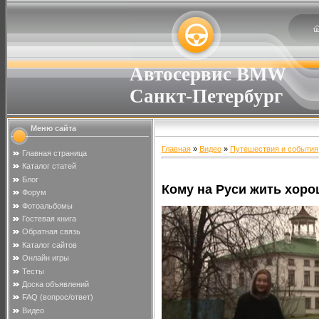
Автосервис BMW
Санкт-Петербург
Меню сайта
Главная
»
Видео
»
Путешествия и события
Главная страница
Каталог статей
Блог
Кому на Руси жить хор
Форум
Фотоальбомы
Гостевая книга
Обратная связь
Каталог сайтов
Онлайн игры
Тесты
Доска объявлений
FAQ (вопрос/ответ)
Видео