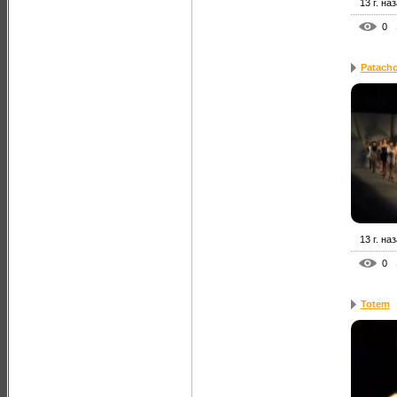
13 г. на
0
Patach
13 г. на
0
Totem