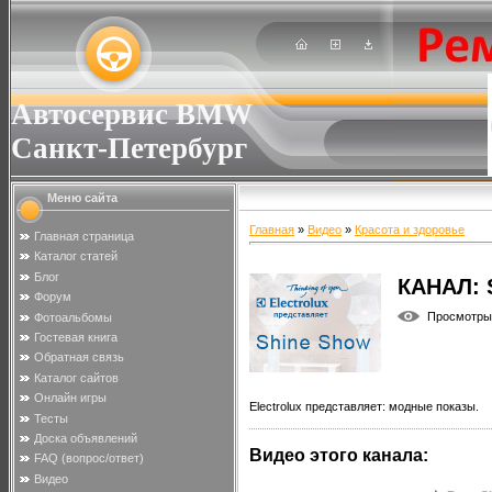
Автосервис BMW
Санкт-Петербург
Меню сайта
Главная
»
Видео
»
Красота и здоровье
Главная страница
Каталог статей
Блог
КАНАЛ:
Форум
Просмотры
Фотоальбомы
Гостевая книга
Обратная связь
Каталог сайтов
Онлайн игры
Electrolux представляет: модные показы.
Тесты
Доска объявлений
Видео этого канала
:
FAQ (вопрос/ответ)
Видео