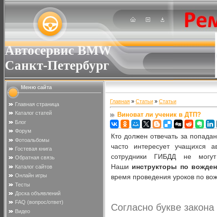
Автосервис BMW
Санкт-Петербург
Меню сайта
Главная
»
Статьи
»
Статьи
Главная страница
Каталог статей
Виноват ли ученик в ДТП?
Блог
Форум
Кто должен отвечать за попада
Фотоальбомы
часто интересует учащихся а
Гостевая книга
сотрудники ГИБДД не могут
Обратная связь
Наши
инструкторы по вожде
Каталог сайтов
Онлайн игры
время проведения уроков по во
Тесты
Доска объявлений
FAQ (вопрос/ответ)
Согласно букве закона
Видео