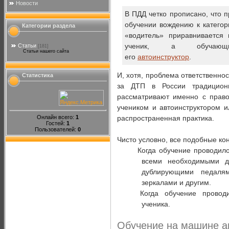
Новости
В ПДД четко прописано, что п
обучении вождению к категор
Категории раздела
«водитель» приравнивается 
ученик, а обучающ
Статьи
[181]
Статьи нашего сайта
его
автоинструктор
.
И, хотя, проблема ответственнос
Статистика
за ДТП в России традицион
рассматривают именно с право
учеником и автоинструктором 
Онлайн всего:
1
распространенная практика.
Гостей:
1
Пользователей:
0
Чисто условно, все подобные ко
Когда обучение проводил
всеми необходимыми дл
дублирующими педал
зеркалами и другим.
Когда обучение проводи
ученика.
Обучение на машине а