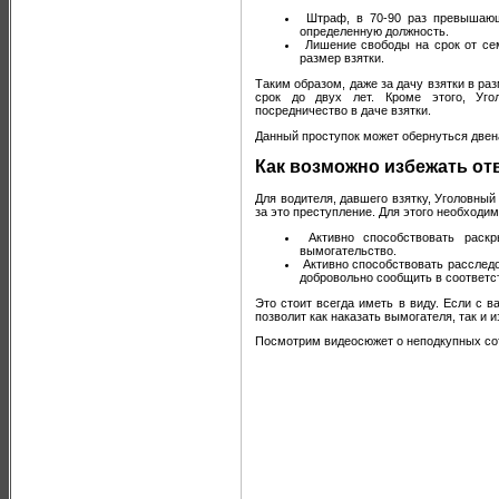
Штраф, в 70-90 раз превышающи
определенную должность.
Лишение свободы на срок от сем
размер взятки.
Таким образом, даже за дачу взятки в ра
срок до двух лет. Кроме этого, Уго
посредничество в даче взятки.
Данный проступок может обернуться двен
Как возможно избежать от
Для водителя, давшего взятку, Уголовны
за это преступление. Для этого необходи
Активно способствовать раскр
вымогательство.
Активно способствовать расслед
добровольно сообщить в соответст
Это стоит всегда иметь в виду. Если с в
позволит как наказать вымогателя, так и 
Посмотрим видеосюжет о неподкупных со