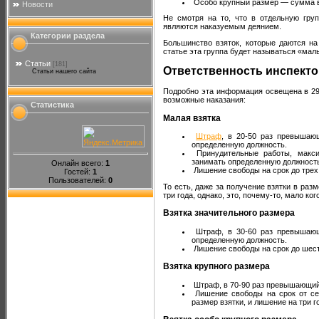
Особо крупный размер — сумма в
Новости
Не смотря на то, что в отдельную гру
являются наказуемым деянием.
Категории раздела
Большинство взяток, которые даются на
статье эта группа будет называться «мал
Статьи
[181]
Ответственность инспект
Статьи нашего сайта
Подробно эта информация освещена в 290
возможные наказания:
Статистика
Малая взятка
Штраф
, в 20-50 раз превышаю
определенную должность.
Принудительные работы, макси
занимать определенную должност
Онлайн всего:
1
Лишение свободы на срок до трех 
Гостей:
1
Пользователей:
0
То есть, даже за получение взятки в раз
три года, однако, это, почему-то, мало ког
Взятка значительного размера
Штраф, в 30-60 раз превышающ
определенную должность.
Лишение свободы на срок до шести
Взятка крупного размера
Штраф, в 70-90 раз превышающий
Лишение свободы на срок от се
размер взятки, и лишение на три 