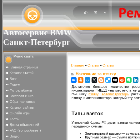
Автосервис BMW
Санкт-Петербург
Меню сайта
Главная
»
Статьи
»
Статьи
Главная страница
Каталог статей
Наказание за взятку
Блог
Форум
Достаточно большое количество рос
Фотоальбомы
инспекторами ГИБДД «на месте», а не д
гаишнику
взятку
.
Автоинструкторы
расск
Гостевая книга
взятку, и автоинспектора, который эту взя
Обратная связь
Каталог сайтов
Типы взяток
Онлайн игры
Тесты
Уголовный Кодекс РФ делит взятки на нес
Доска объявлений
переданной суммы.
FAQ (вопрос/ответ)
Значительный размер — сумма вз
Видео
Крупный размер — сумма взятки 