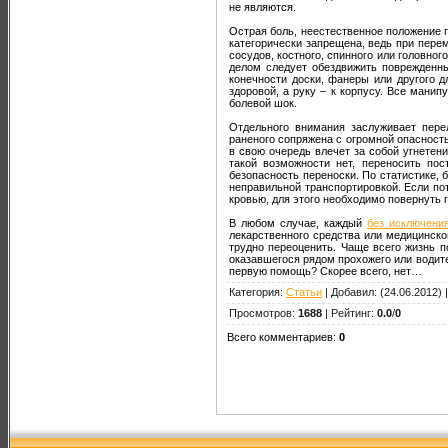
не являются.
Острая боль, неестественное положение п
категорически запрещена, ведь при пере
сосудов, костного, спинного или головно
делом следует обездвижить поврежденны
конечности доски, фанеры или другого 
здоровой, а руку – к корпусу. Все манип
болевой шок.
Отдельного внимания заслуживает пере
раненого сопряжена с огромной опасность
в свою очередь влечет за собой угнетен
такой возможности нет, переносить по
безопасность переноски. По статистике,
неправильной транспортировкой. Если по
кровью, для этого необходимо повернуть 
В любом случае, каждый
без исключени
лекарственного средства или медицинско
трудно переоценить. Чаще всего жизнь п
оказавшегося рядом прохожего или водите
первую помощь? Скорее всего, нет…
Категория
:
Статьи
|
Добавил
:
(24.06.2012) 
Просмотров
:
1688
|
Рейтинг
:
0.0
/
0
Всего комментариев
:
0