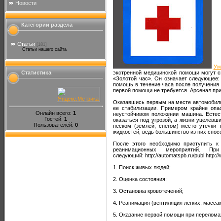
Новости
Категории раздела
Статьи
[181]
Статьи нашего сайта
Ум
экстренной медицинской помощи могут с
Статистика
«Золотой час». Он означает следующее:
помощь в течение часа после получения 
первой помощи не требуется. Арсенал пр
Оказавшись первым на месте автомобиль
ее стабилизации. Примером крайне опа
Онлайн всего:
1
неустойчивом положении машина. Естест
Гостей:
1
оказаться под угрозой, а жизни уцелевш
Пользователей:
0
песком (землей, снегом) место утечки 
жидкостей, ведь большинство из них спос
После этого необходимо приступить к
реанимационных мероприятий. Пр
следующий: http://automatspb.ru/publ http://
1. Поиск живых людей;
2. Оценка состояния;
3. Остановка кровотечений;
4. Реанимация (вентиляция легких, массаж
5. Оказание первой помощи при перелома