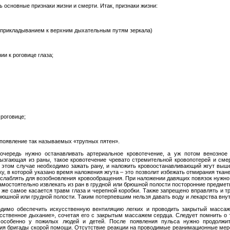
 основные признаки жизни и смерти. Итак, признаки жизни:
 прикладыванием к верхним дыхательным путям зеркала)
и к роговице глаза;
 роговице;
 появление так называемых «трупных пятен».
очередь нужно останавливать артериальное кровотечение, а уж потом венозное 
ызгающая из раны, такое кровотечение чревато стремительной кровопотерей и сме
 этом случае необходимо зажать рану, и наложить кровоостанавливающий жгут выш
ку, в которой указано время наложения жгута – это позволит избежать отмирания ткан
 ослаблять для возобновления кровообращения. При наложении давящих повязок нужно
самостоятельно извлекать из ран в грудной или брюшной полости посторонние предме
 же самое касается травм глаза и черепной коробки. Также запрещено вправлять и 
юшной или грудной полости. Таким потерпевшим нельзя давать воду и лекарства внут
димо обеспечить искусственную вентиляцию легких и проводить закрытый массаж
сственное дыхание», сочетая его с закрытым массажем сердца. Следует помнить о 
 особенно у пожилых людей и детей. После появления пульса нужно продолжит
тия бригады скорой помощи. Отсутствие реакции на проводимые реанимационные мер