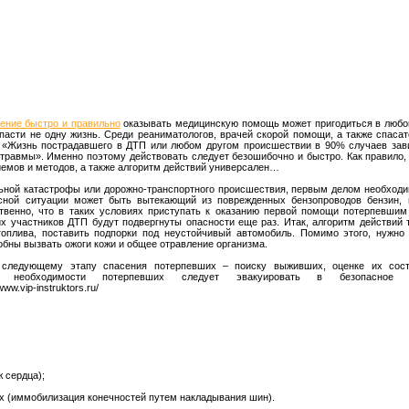
ение быстро и правильно
оказывать медицинскую помощь может пригодиться в любой
пасти не одну жизнь. Среди реаниматологов, врачей скорой помощи, а также спаса
 «Жизнь пострадавшего в ДТП или любом другом происшествии в 90% случаев зави
травмы». Именно поэтому действовать следует безошибочно и быстро. Как правило
иемов и методов, а также алгоритм действий универсален…
ной катастрофы или дорожно-транспортного происшествия, первым делом необходи
сной ситуации может быть вытекающий из поврежденных бензопроводов бензин,
венно, что в таких условиях приступать к оказанию первой помощи потерпевшим
их участников ДТП будут подвергнуты опасности еще раз. Итак, алгоритм действий 
топлива, поставить подпорки под неустойчивый автомобиль. Помимо этого, нужно
обны вызвать ожоги кожи и общее отравление организма.
 следующему этапу спасения потерпевших – поиску выживших, оценке их сос
и необходимости потерпевших следует эвакуировать в безопасное
www.vip-instruktors.ru/
 сердца);
х (иммобилизация конечностей путем накладывания шин).