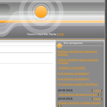
Приветствую Вас
Гость
|
RSS
Это интересно
Воблеры Jackall для правильной
рыбалки
Ремонт своими руками натяжных
потолков
CITROEN C3 PICASSO
Куда поехать на рыбалку?
Куда поехать на рыбалку?
Постоянные ссылки в WordPress
[24.06.2012]
[
Статьи
]
- Как выбрать автоинструктора?
(
0
)
[24.04.2014]
[
Статьи
]
Общие сведения о первой помощи
(
0
)