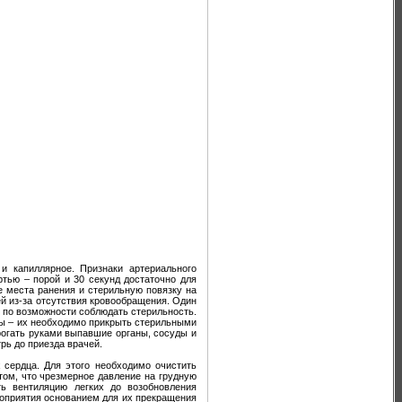
и капиллярное. Признаки артериального
ртью – порой и 30 секунд достаточно для
е места ранения и стерильную повязку на
ей из-за отсутствия кровообращения. Один
 по возможности соблюдать стерильность.
ты – их необходимо прикрыть стерильными
трогать руками выпавшие органы, сосуды и
рь до приезда врачей.
 сердца. Для этого необходимо очистить
том, что чрезмерное давление на грудную
ь вентиляцию легких до возобновления
оприятия основанием для их прекращения