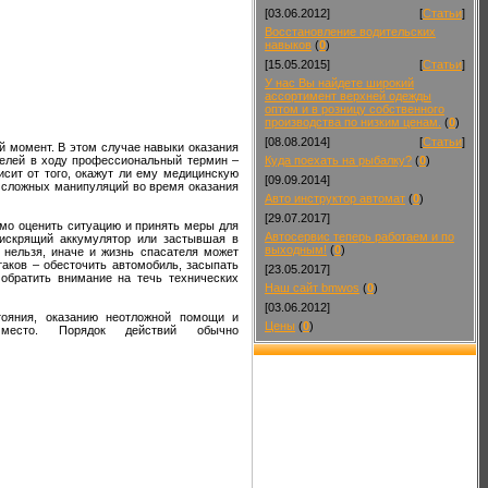
[03.06.2012]
[
Статьи
]
Восстановление водительских
навыков
(
0
)
[15.05.2015]
[
Статьи
]
У нас Вы найдете широкий
ассортимент верхней одежды
оптом и в розницу собственного
производства по низким ценам.
(
0
)
[08.08.2014]
[
Статьи
]
 момент. В этом случае навыки оказания
телей в ходу профессиональный термин –
Куда поехать на рыбалку?
(
0
)
сит от того, окажут ли ему медицинскую
[09.09.2014]
, сложных манипуляций во время оказания
Авто инструктор автомат
(
0
)
[29.07.2017]
мо оценить ситуацию и принять меры для
Автосервис теперь работаем и по
 искрящий аккумулятор или застывшая в
выходным!
(
0
)
 нельзя, иначе и жизнь спасателя может
таков – обесточить автомобиль, засыпать
[23.05.2017]
 обратить внимание на течь технических
Наш сайт bmwos
(
0
)
[03.06.2012]
тояния, оказанию неотложной помощи и
Цены
(
0
)
 место. Порядок действий обычно