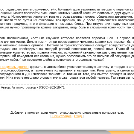
острадавшего или его конечностей с большой доле вероятности говорит о переломах 
мещении может произойти смещение костных частей кости относительно друг друга и
го мозга. Исключением является только угроза взрыва, пожара, обвала или затопления
е части тела путем их фиксации. Как правило, чаще всего применяется наложен
длинного предмета, и его фиксация с помощью бинта. При отсутствии подручных ср
уляции нужно производить крайне аккуратно, ведь боль в сломанной конечности так
лом позвоночника, частным случаем которого является перелом шеи. В случае п
ю для его жизни. Дело в том, что при перемещении человека краями кости может быть 
ие жизненно важных органов. Поэтому от транспортирования следует воздержаться д
страдавшего необходимо на твердой ровной поверхности, спиной вниз. Главный а
 большое количество посттравматических осложнений связано как раз с неумелым из
терпевший находится без сознания, нужно обезопасить его от возможной закупорки
голову набок (при переломе шейных позвонков этого делать нельзя).
я водитель должен
держать в автомобиле укомплектованную аптечку и твердо знать
го приспособления, а также уметь их применять на практике. Роль умело, а самое 
острадавшего в ДТП человека зависит не только от того, как быстро приедет «Скор
ля. И на месте невольного спасителя может оказаться любой человек. Так стоит ли п
|
Автор
:
Автоинструктор - 8(905)-202-18-71
Добавлять комментарии могут только зарегистрированные пользователи.
[
Регистрация
|
Вход
]