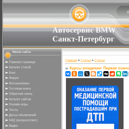
Автосервис BMW
Санкт-Петербург
Меню сайта
Главная
»
Статьи
»
Статьи
Главная страница
Каталог статей
Курсы вождения: Первая помо
Блог
Форум
Фотоальбомы
Гостевая книга
Обратная связь
Каталог сайтов
Онлайн игры
Тесты
Доска объявлений
FAQ (вопрос/ответ)
Видео