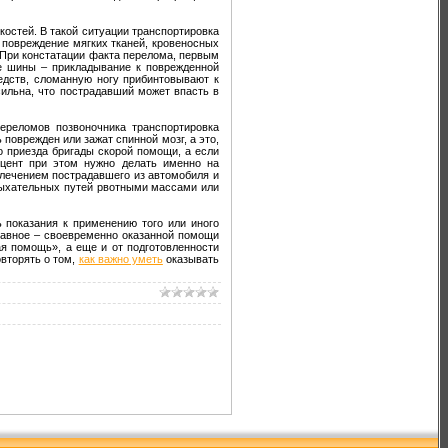
костей. В такой ситуации транспортировка
 повреждение мягких тканей, кровеносных
. При констатации факта перелома, первым
ие шины – прикладывание к поврежденной
едств, сломанную ногу прибинтовывают к
 сильна, что пострадавший может впасть в
ереломов позвоночника транспортировка
поврежден или зажат спинной мозг, а это,
о приезда бригады скорой помощи, а если
кцент при этом нужно делать именно на
влечением пострадавшего из автомобиля и
 дыхательных путей рвотными массами или
 показания к применению того или иного
главное – своевременно оказанной помощи
ая помощь», а еще и от подготовленности
овторять о том,
как важно уметь
оказывать