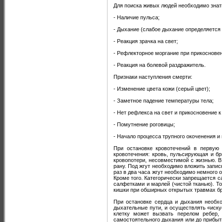
Для поиска живых людей необходимо знать
- Наличие пульса;
- Дыхание (слабое дыхание определяется
- Реакция зрачка на свет;
- Рефлекторное моргание при прикосновени
- Реакция на болевой раздражитель.
Признаки наступления смерти:
- Изменение цвета кожи (серый цвет);
- Заметное падение температуры тела;
- Нет рефлекса на свет и прикосновение к
- Помутнение роговицы;
- Начало процесса трупного окоченения и
При остановке кровотечений в первую 
кровотечения: кровь, пульсирующая и бр
кровопотери, несовместимой с жизнью. В
рану. Под жгут необходимо вложить запис
раз в два часа жгут необходимо немного
Кроме того. Категорически запрещается 
салфетками и марлей (чистой тканью). То
кишки при обширных открытых травмах бр
При остановке сердца и дыхания необхо
дыхательные пути, и осуществлять «иску
клетку может вызвать перелом ребер,
самостоятельного дыхания или до прибы