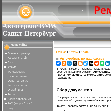
Автосервис BMW
Санкт-Петербург
Меню сайта
Главная
»
Статьи
»
Статьи
Главная страница
Каталог статей
Автомобиль по наследству
Блог
Форум
В жизни каждого человека когда-нибуд
Фотоальбомы
родственников или близких. Это событие,
нибудь имущества, например, автомобил
Гостевая книга
наследство.
Обратная связь
Каталог сайтов
Сбор документов
Онлайн игры
Тесты
С юридической точки зрения, оформле
Доска объявлений
начала необходимо сделать обычные проц
FAQ (вопрос/ответ)
То есть, собрать следующие документы:
Видео