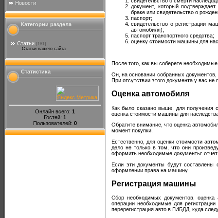
свидетельство о смерти наследод
Новости
документ, который подтверждает
браке или свидетельство о рожден
паспорт;
свидетельство о регистрации ма
Категории раздела
автомобиля);
паспорт транспортного средства;
оценку стоимости машины для нас
Статьи
[181]
Статьи нашего сайта
После того, как вы соберете необходимые
Статистика
Он, на основании собранных документов,
При отсутствии этого документа у вас н
Оценка автомобиля
Как было сказано выше, для получения 
Онлайн всего:
1
оценка стоимости машины для наследства
Гостей:
1
Пользователей:
0
Обратите внимание, что оценка автомобил
момент покупки.
Естественно, для оценки стоимости авт
дело не только в том, что они произве
оформить необходимые документы: отчет
Если эти документы будут составлены с
оформлении права на машину.
Регистрация машины
Сбор необходимых документов, оценка
операции необходимые для регистрации 
перерегистрация авто в ГИБДД, куда сле