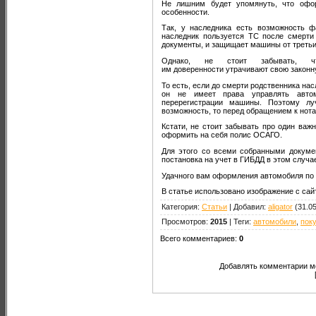
Не лишним будет упомянуть, что офо
особенности.
Так, у наследника есть возможность ф
наследник пользуется ТС после смерт
документы, и защищает машины от третьи
Однако, не стоит забывать, ч
им доверенности утрачивают свою законн
То есть, если до смерти родственника на
он не имеет права управлять автом
перерегистрации машины. Поэтому лу
возможность, то перед обращением к нота
Кстати, не стоит забывать про один ва
оформить на себя полис ОСАГО.
Для этого со всеми собранными докуме
постановка на учет в ГИБДД в этом случа
Удачного вам оформления автомобиля по 
В статье использовано изображение с сай
Категория
:
Статьи
|
Добавил
:
aligator
(31.05
Просмотров
:
2015
|
Теги
:
автомобили
,
пок
Всего комментариев
:
0
Добавлять комментарии мо