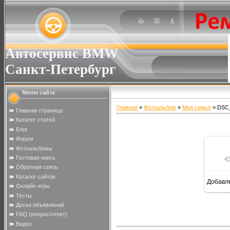
Автосервис BMW
Санкт-Петербург
Меню сайта
Главная
»
Фотоальбом
»
Моя семья
» DSC
Главная страница
Каталог статей
Блог
Форум
Фотоальбомы
Гостевая книга
Обратная связь
Каталог сайтов
Добавл
Онлайн игры
Тесты
Доска объявлений
FAQ (вопрос/ответ)
Видео