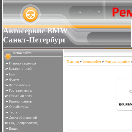
Автосервис BMW
Санкт-Петербург
Меню сайта
Главная
»
Фотоальбом
»
Мои фотографии
»
Главная страница
Каталог статей
Блог
Форум
Фотоальбомы
Гостевая книга
Обратная связь
Каталог сайтов
Добавл
Онлайн игры
Тесты
Доска объявлений
FAQ (вопрос/ответ)
Видео