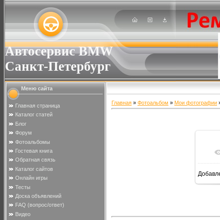
Автосервис BMW
Санкт-Петербург
Меню сайта
Главная
»
Фотоальбом
»
Мои фотографии
»
Главная страница
Каталог статей
Блог
Форум
Фотоальбомы
Гостевая книга
Обратная связь
Каталог сайтов
Добавл
Онлайн игры
Тесты
Доска объявлений
FAQ (вопрос/ответ)
Видео