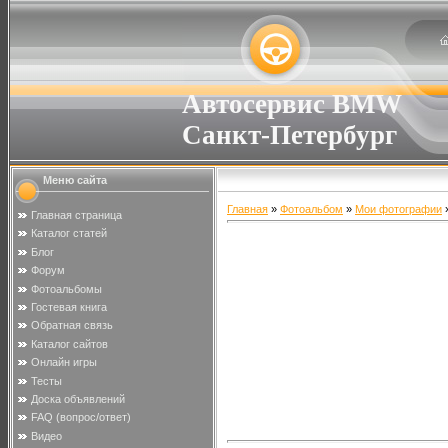
Автосервис BMW
Санкт-Петербург
Меню сайта
Главная
»
Фотоальбом
»
Мои фотографии
»
Главная страница
Каталог статей
Блог
Форум
Фотоальбомы
Гостевая книга
Обратная связь
Каталог сайтов
Онлайн игры
Тесты
Доска объявлений
FAQ (вопрос/ответ)
Видео