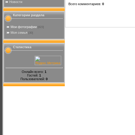
Новости
Всего комментариев
:
0
Категории раздела
Мои фотографии
[623]
Моя семья
[30]
Статистика
Онлайн всего:
1
Гостей:
1
Пользователей:
0