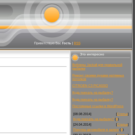
Приветствую Вас
Гость
|
RSS
Это интересно
Воблеры Jackall для правильной
рыбалки
Ремонт своими руками натяжных
потолков
CITROEN C3 PICASSO
Куда поехать на рыбалку?
Куда поехать на рыбалку?
Постоянные ссылки в WordPress
[08.08.2014]
[
Статьи
]
Куда поехать на рыбалку?
(
0
)
[24.04.2014]
[
Статьи
]
Покупка автомобиля в залоге
(
0
)
[30.11.2012]
[
Статьи
]