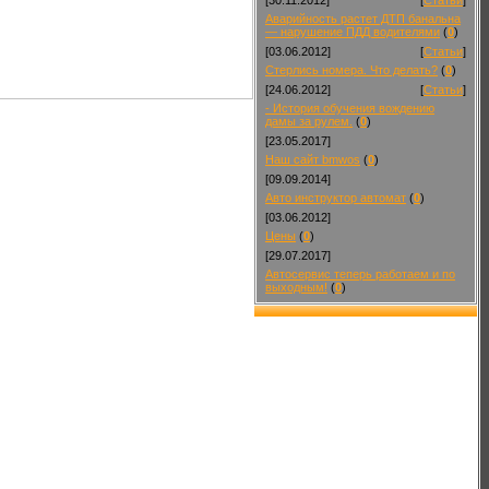
Аварийность растет ДТП банальна
— нарушение ПДД водителями
(
0
)
[03.06.2012]
[
Статьи
]
Стерлись номера. Что делать?
(
0
)
[24.06.2012]
[
Статьи
]
- История обучения вождению
дамы за рулем.
(
0
)
[23.05.2017]
Наш сайт bmwos
(
0
)
[09.09.2014]
Авто инструктор автомат
(
0
)
[03.06.2012]
Цены
(
0
)
[29.07.2017]
Автосервис теперь работаем и по
выходным!
(
0
)