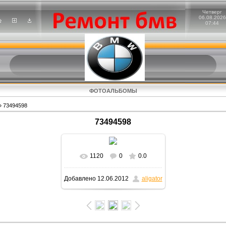
Четверг
06.08.2026
07:44
ФОТОАЛЬБОМЫ
 73494598
73494598
1120
0
0.0
В реальном размере
Добавлено
12.06.2012
aligator
1600x900
/ 303.6Kb