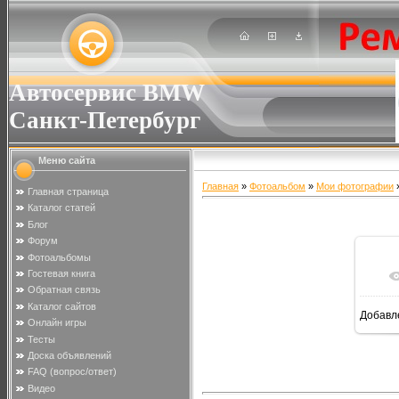
Автосервис BMW
Санкт-Петербург
Меню сайта
Главная
»
Фотоальбом
»
Мои фотографии
»
Главная страница
Каталог статей
Блог
Форум
Фотоальбомы
Гостевая книга
Обратная связь
Каталог сайтов
Добавл
Онлайн игры
Тесты
Доска объявлений
FAQ (вопрос/ответ)
Видео