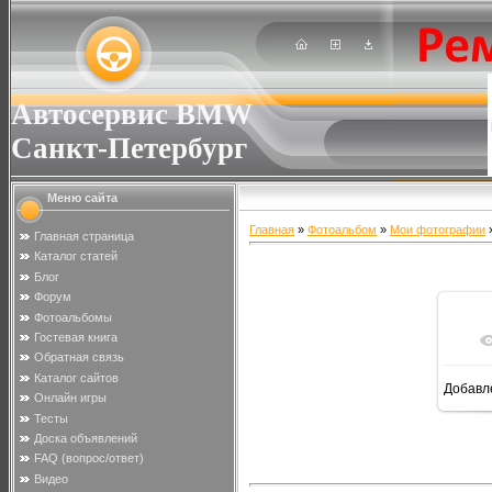
Автосервис BMW
Санкт-Петербург
Меню сайта
Главная
»
Фотоальбом
»
Мои фотографии
»
Главная страница
Каталог статей
Блог
Форум
Фотоальбомы
Гостевая книга
Обратная связь
Каталог сайтов
Добавл
Онлайн игры
Тесты
Доска объявлений
FAQ (вопрос/ответ)
Видео