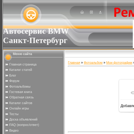
Автосервис BMW
Санкт-Петербург
Меню сайта
Главная
»
Фотоальбом
»
Мои фотографии
»
Главная страница
Каталог статей
Блог
Форум
Фотоальбомы
Гостевая книга
Обратная связь
Каталог сайтов
Добавл
Онлайн игры
Тесты
Доска объявлений
FAQ (вопрос/ответ)
Видео